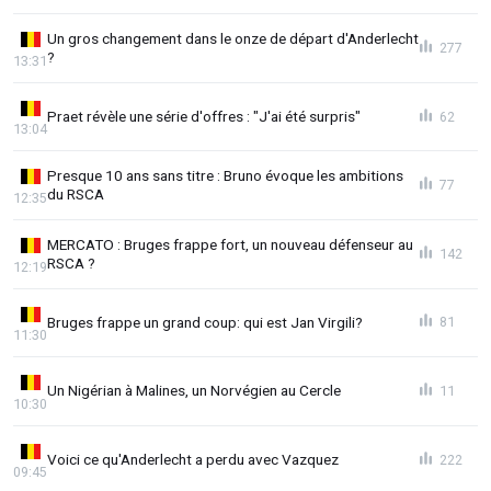
Un gros changement dans le onze de départ d'Anderlecht
277
?
13:31
Praet révèle une série d'offres : "J'ai été surpris"
62
13:04
Presque 10 ans sans titre : Bruno évoque les ambitions
77
du RSCA
12:35
MERCATO : Bruges frappe fort, un nouveau défenseur au
142
RSCA ?
12:19
Bruges frappe un grand coup: qui est Jan Virgili?
81
11:30
Un Nigérian à Malines, un Norvégien au Cercle
11
10:30
Voici ce qu'Anderlecht a perdu avec Vazquez
222
09:45