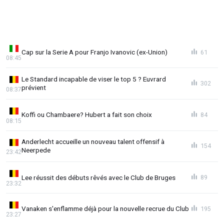
Cap sur la Serie A pour Franjo Ivanovic (ex-Union)
61
08:45
Le Standard incapable de viser le top 5 ? Euvrard
302
prévient
08:37
Koffi ou Chambaere? Hubert a fait son choix
84
08:15
Anderlecht accueille un nouveau talent offensif à
154
Neerpede
23:42
Lee réussit des débuts rêvés avec le Club de Bruges
89
23:32
Vanaken s'enflamme déjà pour la nouvelle recrue du Club
195
23:27