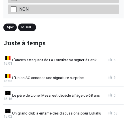
NON
Ajax
MOKIO
Juste à temps
L'ancien attaquant de La Louvière va signer à Genk
6
16:01
L'Union SG annonce une signature surprise
9
15:53
Le père de Lionel Messi est décédé à l'âge de 68 ans
0
15:16
Un grand club a entamé des discussions pour Lukaku
63
15:02