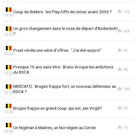
Coup de théâtre : les Play-Offs de retour avant 2030 ?
120
14:13
Un gros changement dans le onze de départ d'Anderlecht
426
?
13:31
Praet révèle une série d'offres : "J'ai été surpris"
80
13:04
Presque 10 ans sans titre : Bruno évoque les ambitions
95
du RSCA
12:35
MERCATO : Bruges frappe fort, un nouveau défenseur au
183
RSCA ?
12:19
Bruges frappe un grand coup: qui est Jan Virgili?
90
11:30
Un Nigérian à Malines, un Norvégien au Cercle
15
10:30