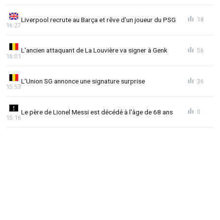
Liverpool recrute au Barça et rêve d'un joueur du PSG
18
16:27
L'ancien attaquant de La Louvière va signer à Genk
56
16:01
L'Union SG annonce une signature surprise
36
15:53
Le père de Lionel Messi est décédé à l'âge de 68 ans
0
15:16