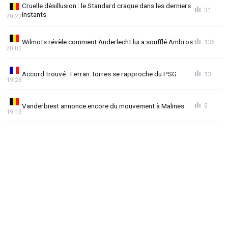
Cruelle désillusion : le Standard craque dans les derniers
31
instants
20:22
Wilmots révèle comment Anderlecht lui a soufflé Ambros
136
20:02
Accord trouvé : Ferran Torres se rapproche du PSG
13
19:26
Vanderbiest annonce encore du mouvement à Malines
5
19:15