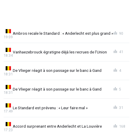
Ambros recale le Standard : « Anderlecht est plus grand »
90
19:09
Vanhaezebrouck égratigne déjà les recrues de l'Union
41
18:34
De Vlieger réagit à son passage sur le banc à Gand
4
18:31
De Vlieger réagit à son passage sur le banc à Gand
5
18:31
Le Standard est prévenu : « Leur faire mal »
31
17:49
Accord surprenant entre Anderlecht et La Louvière
168
17:23