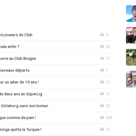
is joueurs du Club
4
ule enfin ?
25
ouvre au Club Bruges
27
nouveaux départs
7
r un ailier de 19 ans !
11
e deux ans en SüperLig
12
à Göteborg sans son buteur
23
League comme de pain !
203
nge quitte la Turquie !
21