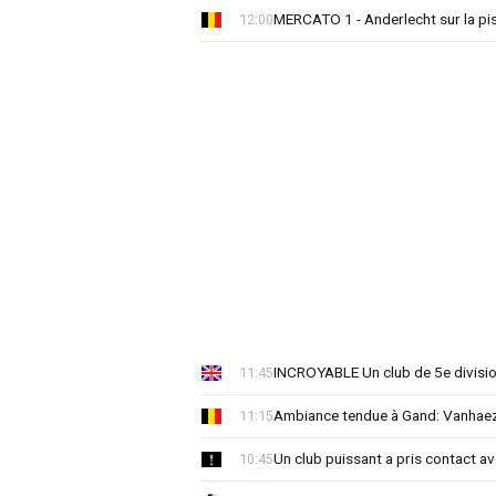
MERCATO 1 - Anderlecht sur la pist
12:00
INCROYABLE Un club de 5e division
11:45
Ambiance tendue à Gand: Vanhaez
11:15
Un club puissant a pris contact 
10:45