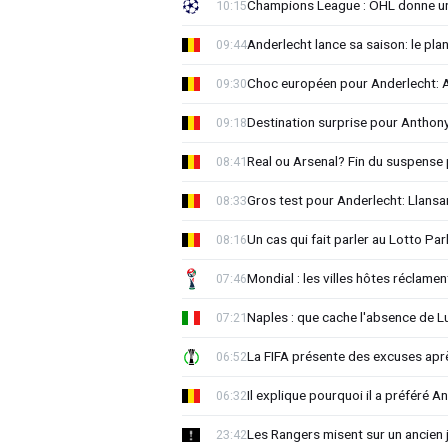
Champions League : OHL donne un
10:15
Anderlecht lance sa saison: le plan
09:44
Choc européen pour Anderlecht: A
09:30
Destination surprise pour Antho
09:18
Real ou Arsenal? Fin du suspense 
08:41
Gros test pour Anderlecht: Llansa
08:33
Un cas qui fait parler au Lotto Park
08:16
Mondial : les villes hôtes réclament
07:46
Naples : que cache l'absence de L
07:21
La FIFA présente des excuses après 
06:52
Il explique pourquoi il a préféré 
06:32
Les Rangers misent sur un ancien 
23:42