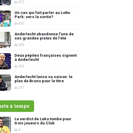
472
Un cas qui fait parler au Lotto
Park: vers la sortie?
435
Anderlecht abandonne l'une de
ses grandes pistes de l'été
359
Deux pépites françaises signent
à Anderlecht
300
Anderlecht lance sa saison: le
plan de Bruno pour le titre
237
uste à temps
Le verdict de Leko tombe pour
trois joueurs du Club
4