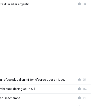
e d'un ailier argentin
60
 refuse plus d'un million d'euros pour un joueur
95
ebrouck dézingue De Mil
150
avec Deschamps
71