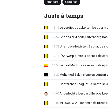
standard
Grosjean
Juste à temps
Le verdict de Leko tombe pour tro
18:15
Le dossier Adedeji-Sternberg basc
17:57
Une nouvelle piste très chaude s'
17:39
L'Antwerp ouvre la porte à deux 
17:18
Le Real Madrid casse sa tirelire pou
16:55
Mohamed Salah signe un contrat d
16:20
Conference League: La Gantoise 
15:15
Anderlecht a besoin d'Europa 
14:00
MERCATO 2 - Tonnerre de Brest: No
13:00