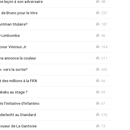
e leçon à son adversaire
48
 de Bruno pour le titre
237
ntman titulaire?
187
ny Limbombe
46
pour Vinicius Jr
104
na annonce la couleur
311
: vers la sortie?
435
 des millions à la FIFA
66
ukaku au stage ?
65
l'initiative d'Infantino
67
Anderlecht au Standard
310
joueur de La Gantoise
13