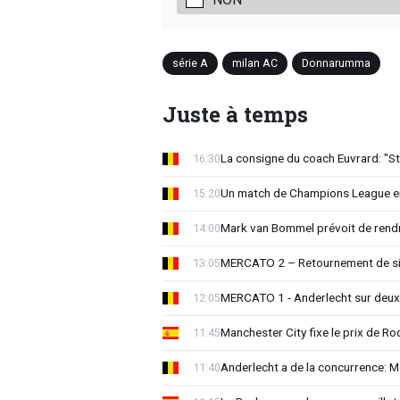
série A
milan AC
Donnarumma
Juste à temps
La consigne du coach Euvrard: "St
16:30
Un match de Champions League e
15:20
Mark van Bommel prévoit de rendre
14:00
MERCATO 2 – Retournement de sit
13:05
MERCATO 1 - Anderlecht sur deux 
12:05
Manchester City fixe le prix de Rod
11:45
Anderlecht a de la concurrence: 
11:40