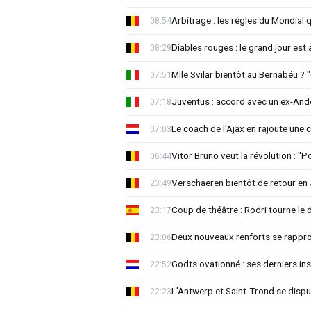
Arbitrage : les règles du Mondial 
08:54
Diables rouges : le grand jour est
08:29
Mile Svilar bientôt au Bernabéu ? "
07:51
Juventus : accord avec un ex-Ande
07:18
Le coach de l'Ajax en rajoute une
07:03
Vitor Bruno veut la révolution : "
06:44
Verschaeren bientôt de retour en 
23:49
Coup de théâtre : Rodri tourne le 
23:17
Deux nouveaux renforts se rappro
23:06
Godts ovationné : ses derniers ins
22:52
L'Antwerp et Saint-Trond se dispu
22:23