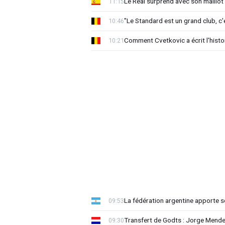
Le Real surprend avec son maillot 
11:15
"Le Standard est un grand club, c'
10:46
Comment Cvetkovic a écrit l'histo
10:21
La fédération argentine apporte s
09:53
Transfert de Godts : Jorge Mende
09:30