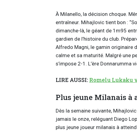
À
Milanello
, la décision choque. Mê
entraîneur.
Mihajlovic
tient bon : “S
dimanche-là
, le géant de 1m95 ent
gardien de l’histoire du club. Prép
Alfredo
Magni
, le gamin originaire 
calme et sa maturité. Malgré une pet
s’impose 2-1. L’ère
Donnarumma
vi
LIRE AUSSI:
Romelu Lukaku v
Plus jeune Milanais à 
Dès la semaine suivante,
Mihajlovic
jamais le onze, reléguant Diego Lope
plus jeune joueur milanais à attei