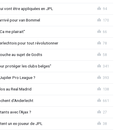
qui vont être appliquées en JPL
94
 arrivé pour van Bommel
170
Ca me plairait"
66
rlechtois pour tout révolutionner
78
 couche au sujet de Godts
58
Pour protéger les clubs belges"
341
Jupiler Pro League ?
393
dos au Real Madrid
138
chent d'Anderlecht
661
tants avec l'Ajax ?
27
tent un ex-joueur de JPL
38