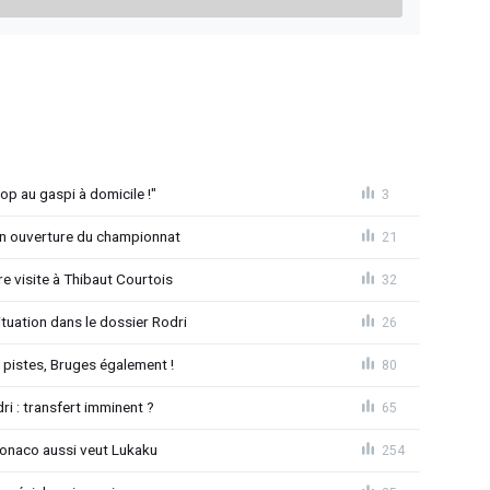
op au gaspi à domicile !"
3
n ouverture du championnat
21
 visite à Thibaut Courtois
32
uation dans le dossier Rodri
26
pistes, Bruges également !
80
ri : transfert imminent ?
65
Monaco aussi veut Lukaku
254