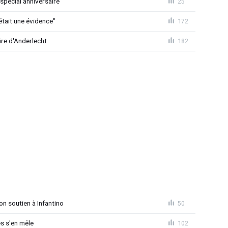
spécial anniversaire
25
était une évidence"
172
ire d'Anderlecht
182
on soutien à Infantino
50
s s'en mêle
102