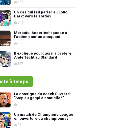
787
Un cas qui fait parler au Lotto
Park: vers la sortie?
541
Mercato: Anderlecht passe à
l'action pour un attaquant
385
Il explique pourquoi il a préféré
Anderlecht au Standard
357
uste à temps
La consigne du coach Euvrard:
"Stop au gaspi à domicile !"
3
Un match de Champions League
en ouverture du championnat
21