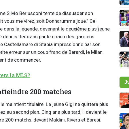
me Silvio Berlusconi tente de dissuader son
oit vous me virez, soit
Donnarumma
joue.” Ce
re dans la légende, devenant le deuxième plus jeune
aré depuis deux ans par le coach des gardiens
de
Castellamare
di
Stabia
impressionne par son
ite erreur sur un coup franc de Berardi, le Milan
ent de commencer.
ers la MLS?
J
atteindre 200 matches
le maintient titulaire. Le jeune
Gigi
ne quittera plus
z au second plan. Cinq ans plus tard, il devient le
ndre 200 matchs, devant
Maldini
, Rivera et
Baresi
.