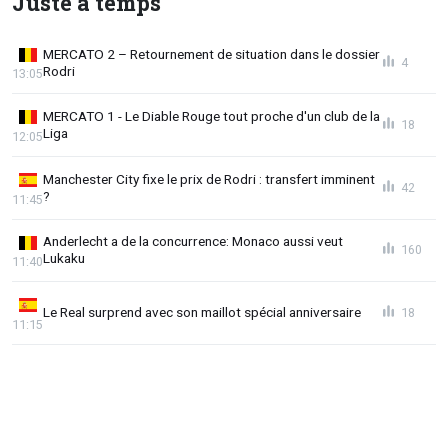
Juste à temps
MERCATO 2 – Retournement de situation dans le dossier
4
Rodri
13:05
MERCATO 1 - Le Diable Rouge tout proche d'un club de la
18
Liga
12:05
Manchester City fixe le prix de Rodri : transfert imminent
42
?
11:45
Anderlecht a de la concurrence: Monaco aussi veut
160
Lukaku
11:40
Le Real surprend avec son maillot spécial anniversaire
18
11:15