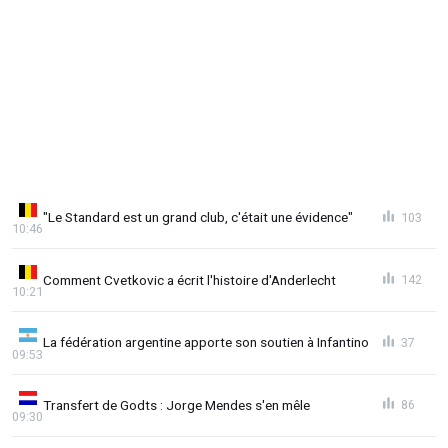
"Le Standard est un grand club, c'était une évidence"
103
10:46
Comment Cvetkovic a écrit l'histoire d'Anderlecht
142
10:21
La fédération argentine apporte son soutien à Infantino
37
09:53
Transfert de Godts : Jorge Mendes s'en mêle
86
09:30