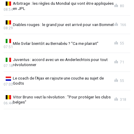
Arbitrage : les règles du Mondial qui vont être appliquées
80
en JPL
08:54
Diables rouges : le grand jour est arrivé pour van Bommel
166
08:29
Mile Svilar bientôt au Bernabéu ? "Ca me plairait"
55
07:51
Juventus : accord avec un ex-Anderlechtois pour tout
71
révolutionner
07:18
Le coach de l'Ajax en rajoute une couche au sujet de
55
Godts
07:03
Vitor Bruno veut la révolution : "Pour protéger les clubs
318
belges"
06:44