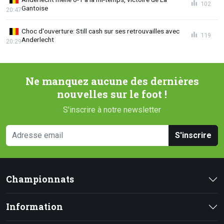
102
Gantoise
20:47
Choc d'ouverture: Still cash sur ses retrouvailles avec
119
Anderlecht
20:29
Ne manquez aucune des dernières
nouvelles sur le foot !
S'inscrire à notre newsletter
S'inscrire
Championnats
Information