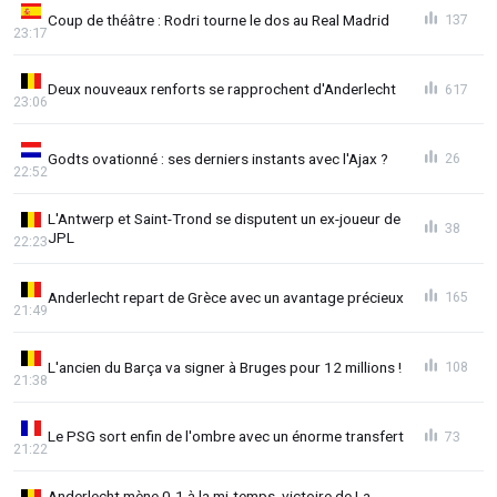
Coup de théâtre : Rodri tourne le dos au Real Madrid
137
23:17
Deux nouveaux renforts se rapprochent d'Anderlecht
617
23:06
Godts ovationné : ses derniers instants avec l'Ajax ?
26
22:52
L'Antwerp et Saint-Trond se disputent un ex-joueur de
38
JPL
22:23
Anderlecht repart de Grèce avec un avantage précieux
165
21:49
L'ancien du Barça va signer à Bruges pour 12 millions !
108
21:38
Le PSG sort enfin de l'ombre avec un énorme transfert
73
21:22
Anderlecht mène 0-1 à la mi-temps, victoire de La