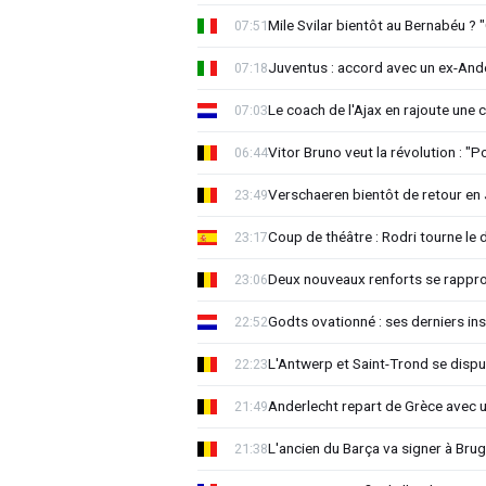
Mile Svilar bientôt au Bernabéu ? "
07:51
Juventus : accord avec un ex-Ande
07:18
Le coach de l'Ajax en rajoute une
07:03
Vitor Bruno veut la révolution : "
06:44
Verschaeren bientôt de retour en 
23:49
Coup de théâtre : Rodri tourne le 
23:17
Deux nouveaux renforts se rappro
23:06
Godts ovationné : ses derniers ins
22:52
L'Antwerp et Saint-Trond se dispu
22:23
Anderlecht repart de Grèce avec 
21:49
L'ancien du Barça va signer à Brug
21:38