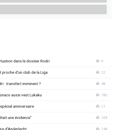
uation dans le dossier Rodri
9
proche d'un club de la Liga
22
ri : transfert imminent ?
48
Monaco aussi veut Lukaku
180
spécial anniversaire
21
était une évidence"
109
ire d'Anderlecht
148