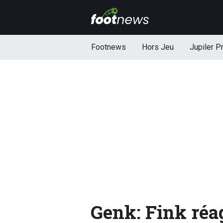
Footnews
Hors Jeu
Jupiler P
Genk: Fink réa