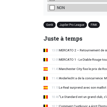
NON
Genk
Jupiler Pro League
FINK
Juste à temps
MERCATO 2 – Retournement de sit
13:05
MERCATO 1 - Le Diable Rouge tout 
12:05
Manchester City fixe le prix de Rod
11:45
Anderlecht a de la concurrence: 
11:40
Le Real surprend avec son maillot 
11:15
"Le Standard est un grand club, c'
10:46
Comment Cvetkovic a écrit l'histo
10:21