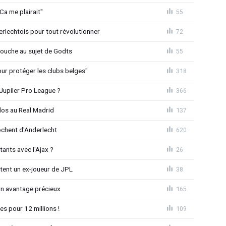
Ca me plairait"
55
rlechtois pour tout révolutionner
72
 couche au sujet de Godts
55
Pour protéger les clubs belges"
318
Jupiler Pro League ?
366
dos au Real Madrid
137
chent d'Anderlecht
620
tants avec l'Ajax ?
26
tent un ex-joueur de JPL
38
un avantage précieux
165
es pour 12 millions !
109