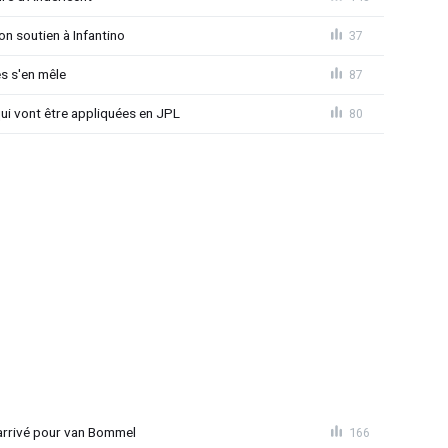
on soutien à Infantino
37
s s'en mêle
87
qui vont être appliquées en JPL
80
 arrivé pour van Bommel
166