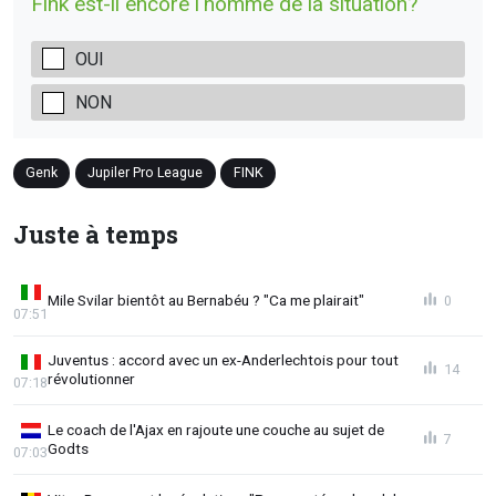
Fink est-il encore l'homme de la situation?
OUI
NON
Genk
Jupiler Pro League
FINK
Juste à temps
Mile Svilar bientôt au Bernabéu ? "Ca me plairait"
0
07:51
Juventus : accord avec un ex-Anderlechtois pour tout
14
révolutionner
07:18
Le coach de l'Ajax en rajoute une couche au sujet de
7
Godts
07:03