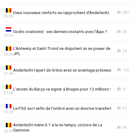
Deux nouveaux renforts se rapprochent d'Anderlecht
387
23:06
Godts ovationné : ses derniers instants avec l'Ajax ?
20
22:52
L'Antwerp et Saint-Trond se disputent un ex-joueur de
29
JPL
22:23
Anderlecht repart de Grèce avec un avantage précieux
150
21:49
L'ancien du Barça va signer à Bruges pour 12 millions !
97
21:38
Le PSG sort enfin de l'ombre avec un énorme transfert
61
21:22
Anderlecht mène 0-1 à la mi-temps, victoire de La
96
Gantoise
20:47