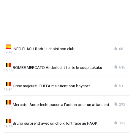
INFO FLASH Rodri a choisi son club
68
19:47
BOMBE MERCATO Anderlecht tente le coup Lukaku
616
19:39
Crise majeure : l'UEFA maintient son boycott
51
19:31
Mercato: Anderlecht passe à l'action pour un attaquant
293
19:19
Bruno surprend avec un choix fort face au PAOK
133
18:59