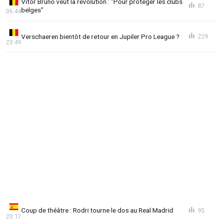
Vitor Bruno veut la révolution : "Pour protéger les clubs
87
belges"
06:44
Verschaeren bientôt de retour en Jupiler Pro League ?
229
23:49
Coup de théâtre : Rodri tourne le dos au Real Madrid
95
23:17