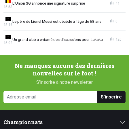
L'Union SG annonce une signature surprise
41
15:53
Le père de Lionel Messi est décédé à l'âge de 68 ans
0
15:16
Un grand club a entamé des discussions pour Lukaku
120
15:02
Ne manquez aucune des dernières
nouvelles sur le foot !
S'inscrire à notre newsletter
S'inscrire
Championnats