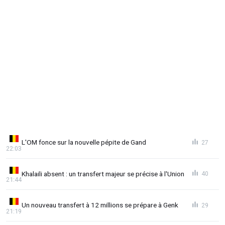
L'OM fonce sur la nouvelle pépite de Gand
27
22:03
Khalaili absent : un transfert majeur se précise à l'Union
40
21:44
Un nouveau transfert à 12 millions se prépare à Genk
29
21:19