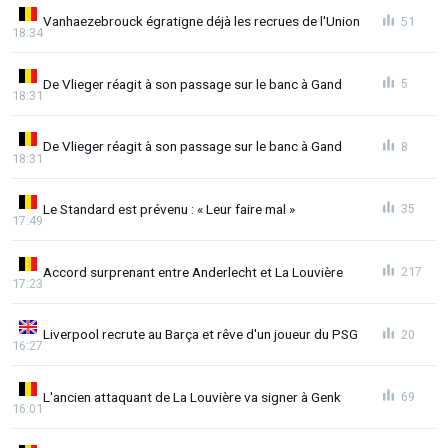
Vanhaezebrouck égratigne déjà les recrues de l'Union
51
18:34
De Vlieger réagit à son passage sur le banc à Gand
5
18:31
De Vlieger réagit à son passage sur le banc à Gand
8
18:31
Le Standard est prévenu : « Leur faire mal »
35
17:49
Accord surprenant entre Anderlecht et La Louvière
217
17:23
Liverpool recrute au Barça et rêve d'un joueur du PSG
20
16:27
L'ancien attaquant de La Louvière va signer à Genk
69
16:01