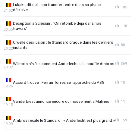
Lukaku dit oui : son transfert entre dans sa phase
185
décisive
21:02
Déception à Sclessin : "On retombe déjà dans nos
116
travers"
20:55
Cruelle désillusion : le Standard craque dans les derniers
80
instants
20:22
Wilmots révèle comment Anderlecht lui a soufflé Ambros
369
20:02
Accord trouvé : Ferran Torres se rapproche du PSG
18
19:26
Vanderbiest annonce encore du mouvement à Malines
11
19:15
Ambros recale le Standard : « Anderlecht est plus grand »
159
19:09