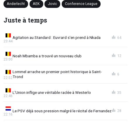
Anderlecht
AEK
Jovic
Conference League
Juste à temps
Agitation au Standard : Euvrard s'en prend à Nkada
64
23:44
Noah Mbamba a trouvé un nouveau club
12
23:00
Lommel arrache un premier point historique à Saint-
6
Trond
22:52
L'Union inflige une véritable raclée à Westerlo
35
22:46
Le PSV déjà sous pression malgré le récital de Fernandez
28
22:16