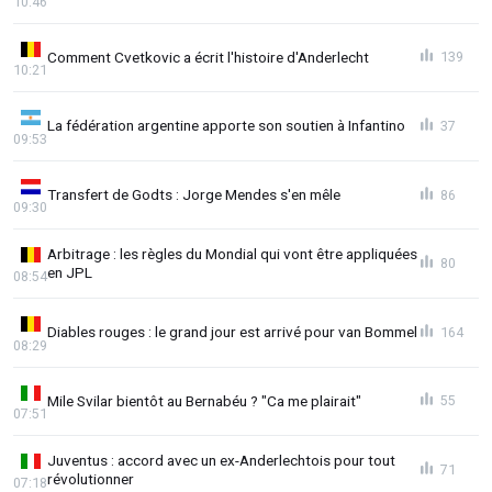
10:46
Comment Cvetkovic a écrit l'histoire d'Anderlecht
139
10:21
La fédération argentine apporte son soutien à Infantino
37
09:53
Transfert de Godts : Jorge Mendes s'en mêle
86
09:30
Arbitrage : les règles du Mondial qui vont être appliquées
80
en JPL
08:54
Diables rouges : le grand jour est arrivé pour van Bommel
164
08:29
Mile Svilar bientôt au Bernabéu ? "Ca me plairait"
55
07:51
Juventus : accord avec un ex-Anderlechtois pour tout
71
révolutionner
07:18