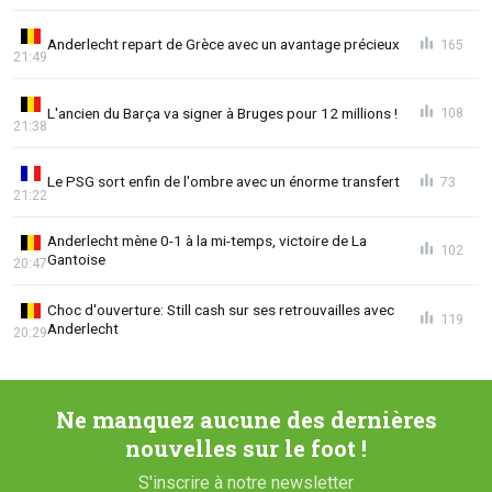
Anderlecht repart de Grèce avec un avantage précieux
165
21:49
L'ancien du Barça va signer à Bruges pour 12 millions !
108
21:38
Le PSG sort enfin de l'ombre avec un énorme transfert
73
21:22
Anderlecht mène 0-1 à la mi-temps, victoire de La
102
Gantoise
20:47
Choc d'ouverture: Still cash sur ses retrouvailles avec
119
Anderlecht
20:29
Ne manquez aucune des dernières
nouvelles sur le foot !
S'inscrire à notre newsletter