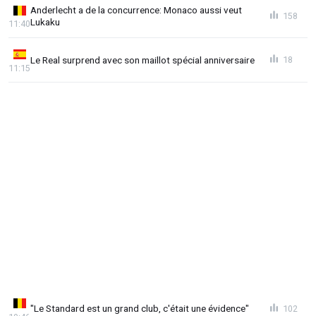
Anderlecht a de la concurrence: Monaco aussi veut
158
Lukaku
11:40
Le Real surprend avec son maillot spécial anniversaire
18
11:15
"Le Standard est un grand club, c'était une évidence"
102