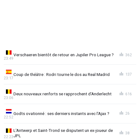
Verschaeren bientôt de retour en Jupiler Pro League ?
362
23:49
Coup de théâtre : Rodri tourne le dos au Real Madrid
137
23:17
Deux nouveaux renforts se rapprochent d'Anderlecht
616
23:06
Godts ovationné : ses derniers instants avec l'Ajax ?
26
22:52
L'Antwerp et Saint-Trond se disputent un ex-joueur de
38
JPL
22:23