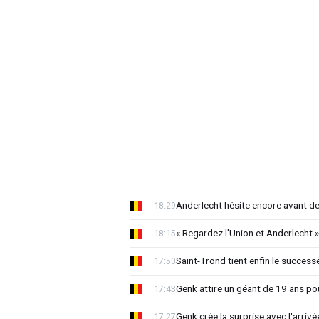
Anderlecht hésite encore avant de 
18:29
« Regardez l'Union et Anderlecht »
18:15
Saint-Trond tient enfin le succes
17:50
Genk attire un géant de 19 ans pou
17:43
Genk crée la surprise avec l'arriv
17:27