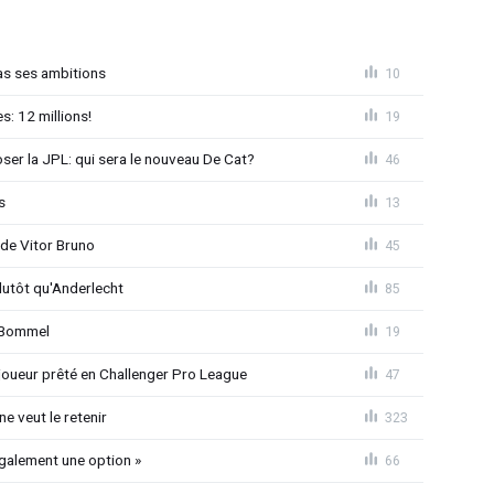
as ses ambitions
10
: 12 millions!
19
loser la JPL: qui sera le nouveau De Cat?
46
s
13
 de Vitor Bruno
45
lutôt qu'Anderlecht
85
n Bommel
19
joueur prêté en Challenger Pro League
47
e veut le retenir
323
également une option »
66