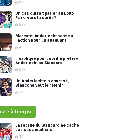
836
Un cas qui fait parler au Lotto
Park: vers la sortie?
567
Mercato: Anderlecht passe à
l'action pour un attaquant
426
Il explique pourquoi il a préféré
Anderlecht au Standard
373
Un Anderlechtois courtisé,
Biancone veut le retenir
323
uste à temps
La recrue du Standard ne cache
pas ses ambitions
10