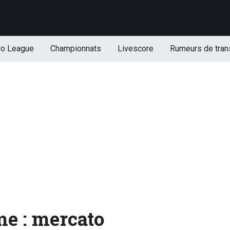
ro League
Championnats
Livescore
Rumeurs de tran
me : mercato