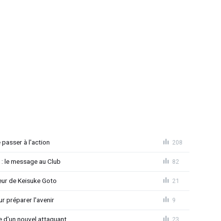
passer à l'action
208
 : le message au Club
82
seur de Keisuke Goto
21
r préparer l'avenir
9
ée d'un nouvel attaquant
23