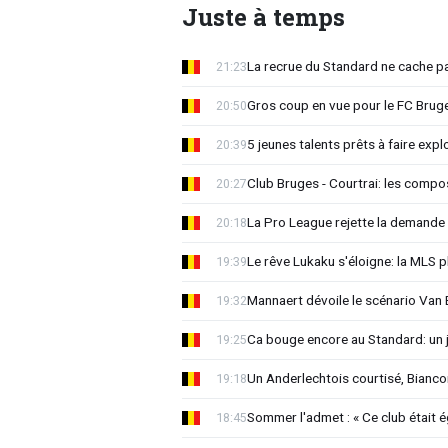
Juste à temps
La recrue du Standard ne cache p
21:23
Gros coup en vue pour le FC Bruges
20:50
5 jeunes talents prêts à faire exp
20:39
Club Bruges - Courtrai: les compo
20:27
La Pro League rejette la demande
20:18
Le rêve Lukaku s'éloigne: la MLS p
19:39
Mannaert dévoile le scénario Va
19:32
Ca bouge encore au Standard: un 
19:25
Un Anderlechtois courtisé, Biancon
19:18
Sommer l'admet : « Ce club était 
18:45