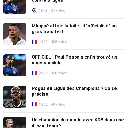
contre Bruges
18:43
34 votes
Mbappé affole la toile : il "officialise" un
gros transfert
10:20
108 votes
OFFICIEL - Paul Pogba a enfin trouvé un
nouveau club
20:36
138 votes
Pogba en Ligue des Champions ? Ca se
précise
10:02
69 votes
Un champion du monde avec KDB dans une
dream team ?