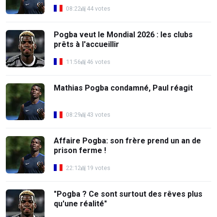
08:22
44 votes
Pogba veut le Mondial 2026 : les clubs
prêts à l'accueillir
11:56
46 votes
Mathias Pogba condamné, Paul réagit
08:29
43 votes
Affaire Pogba: son frère prend un an de
prison ferme !
22:12
19 votes
"Pogba ? Ce sont surtout des rêves plus
qu'une réalité"