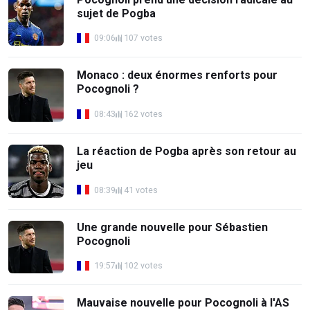
sujet de Pogba
09:06
107 votes
Monaco : deux énormes renforts pour
Pocognoli ?
08:43
162 votes
La réaction de Pogba après son retour au
jeu
08:39
41 votes
Une grande nouvelle pour Sébastien
Pocognoli
19:57
102 votes
Mauvaise nouvelle pour Pocognoli à l'AS