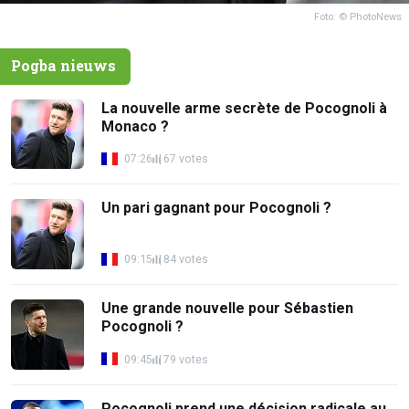
Foto: © PhotoNews
Pogba nieuws
La nouvelle arme secrète de Pocognoli à
Monaco ?
07:26
67 votes
Un pari gagnant pour Pocognoli ?
09:15
84 votes
Une grande nouvelle pour Sébastien
Pocognoli ?
09:45
79 votes
Pocognoli prend une décision radicale au