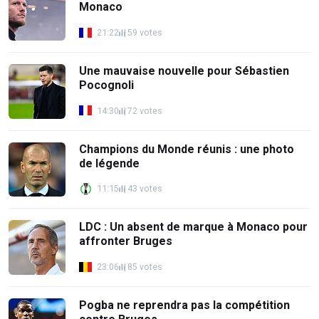
Monaco
21:22
59 votes
Une mauvaise nouvelle pour Sébastien
Pocognoli
14:30
72 votes
Champions du Monde réunis : une photo
de légende
11:15
43 votes
LDC : Un absent de marque à Monaco pour
affronter Bruges
23:06
85 votes
Pogba ne reprendra pas la compétition