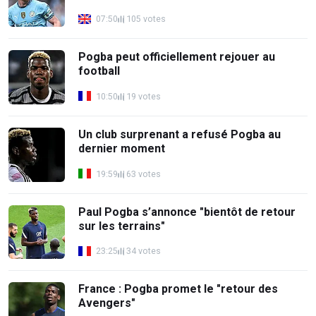
07:50
105 votes
Pogba peut officiellement rejouer au
football
10:50
19 votes
Un club surprenant a refusé Pogba au
dernier moment
19:59
63 votes
Paul Pogba s’annonce "bientôt de retour
sur les terrains"
23:25
34 votes
France : Pogba promet le "retour des
Avengers"