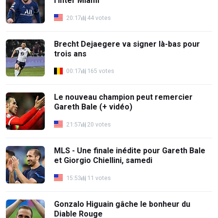
l'Inter Miami
20:17
44 votes
Brecht Dejaegere va signer là-bas pour
trois ans
00:17
165 votes
Le nouveau champion peut remercier
Gareth Bale (+ vidéo)
21:57
20 votes
MLS - Une finale inédite pour Gareth Bale
et Giorgio Chiellini, samedi
15:53
11 votes
Gonzalo Higuain gâche le bonheur du
Diable Rouge