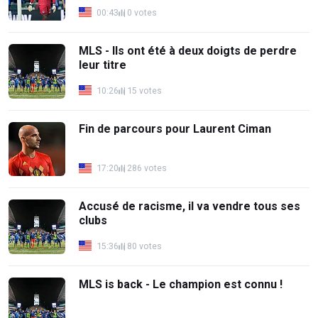
00:43
0 votes
MLS - Ils ont été à deux doigts de perdre
leur titre
10:26
15 votes
Fin de parcours pour Laurent Ciman
17:20
286 votes
Accusé de racisme, il va vendre tous ses
clubs
15:36
80 votes
MLS is back - Le champion est connu !