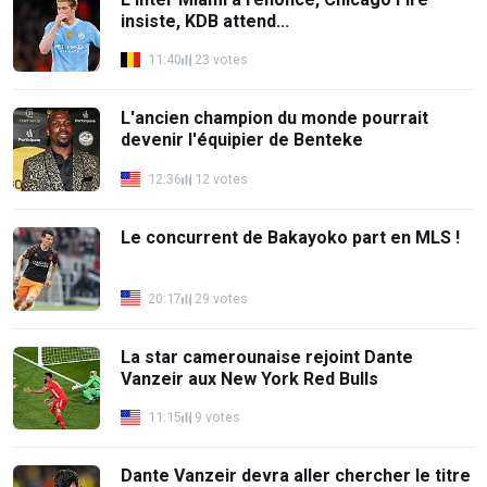
insiste, KDB attend...
11:40
23 votes
L'ancien champion du monde pourrait
devenir l'équipier de Benteke
12:36
12 votes
Le concurrent de Bakayoko part en MLS !
20:17
29 votes
La star camerounaise rejoint Dante
Vanzeir aux New York Red Bulls
11:15
9 votes
Dante Vanzeir devra aller chercher le titre