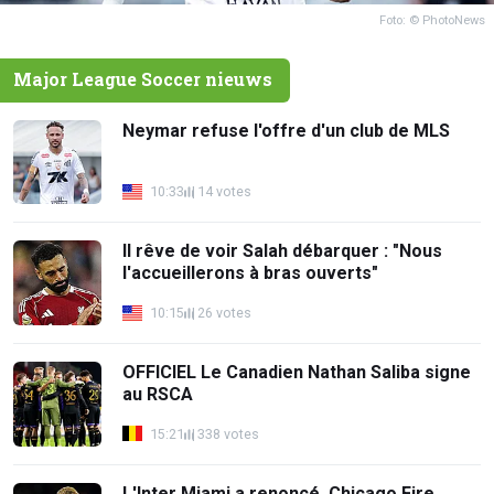
Foto: © PhotoNews
Major League Soccer nieuws
Neymar refuse l'offre d'un club de MLS
10:33
14 votes
Il rêve de voir Salah débarquer : "Nous
l'accueillerons à bras ouverts"
10:15
26 votes
OFFICIEL Le Canadien Nathan Saliba signe
au RSCA
15:21
338 votes
L'Inter Miami a renoncé, Chicago Fire