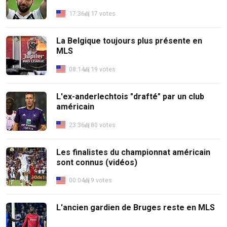
17:36
17 votes
La Belgique toujours plus présente en
MLS
08:14
19 votes
L'ex-anderlechtois "drafté" par un club
américain
23:36
80 votes
Les finalistes du championnat américain
sont connus (vidéos)
00:04
9 votes
L'ancien gardien de Bruges reste en MLS