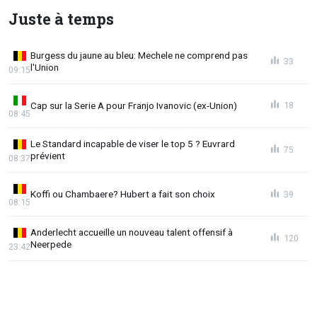
Juste à temps
Burgess du jaune au bleu: Mechele ne comprend pas
33
l'Union
09:15
Cap sur la Serie A pour Franjo Ivanovic (ex-Union)
18
08:45
Le Standard incapable de viser le top 5 ? Euvrard
75
prévient
08:37
Koffi ou Chambaere? Hubert a fait son choix
39
08:15
Anderlecht accueille un nouveau talent offensif à
120
Neerpede
23:42