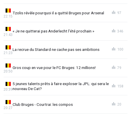
Tzolis révèle pourquoi il a quitté Bruges pour Arsenal
97
22:15
« Je ne quitterai pas Anderlecht l'été prochain »
346
21:43
La recrue du Standard ne cache pas ses ambitions
100
21:23
Gros coup en vue pour le FC Bruges: 12 millions!
79
20:50
5 jeunes talents prêts à faire exploser la JPL: qui sera le
158
nouveau De Cat?
20:39
Club Bruges - Courtrai: les compos
20
20:27