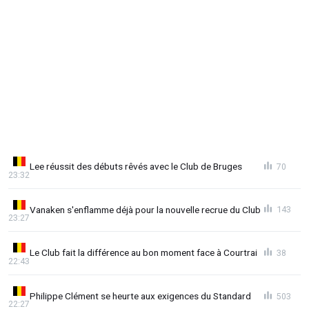
Lee réussit des débuts rêvés avec le Club de Bruges
70
23:32
Vanaken s'enflamme déjà pour la nouvelle recrue du Club
143
23:27
Le Club fait la différence au bon moment face à Courtrai
38
22:43
Philippe Clément se heurte aux exigences du Standard
503
22:27