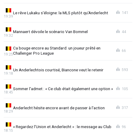
Le rêve Lukaku s'éloigne: la MLS plutôt qu'Anderlecht
141
19:39
Mannaert dévoile le scénario Van Bommel
44
19:32
Ca bouge encore au Standard: un joueur prêté en
66
Challenger Pro League
19:25
Un Anderlechtois courtisé, Biancone veut le retenir
593
19:18
Sommer l'admet : « Ce club était également une option »
105
18:45
Anderlecht hésite encore avant de passer à l'action
317
18:29
« Regardez l'Union et Anderlecht » : le message au Club
96
18:15