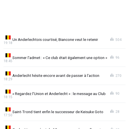
Un Anderlechtois courtisé, Biancone veut le retenir
504
19:18
Sommer l'admet : « Ce club était également une option »
96
18:45
Anderlecht hésite encore avant de passer à l'action
270
18:29
« Regardez l'Union et Anderlecht » : le message au Club
90
18:15
Saint-Trond tient enfin le successeur de Keisuke Goto
28
17:50