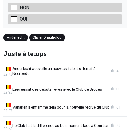
NON
OUI
Anderlecht
Olivier Dhauholou
Juste à temps
Anderlecht accueille un nouveau talent offensif à
46
Neerpede
23:42
Lee réussit des débuts rêvés avec le Club de Bruges
30
23:32
Vanaken s'enflamme déjà pour la nouvelle recrue du Club
61
23:27
Le Club fait la différence au bon moment face à Courtrai
29
22:43