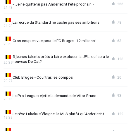
« Je ne quitterai pas Anderlecht l'été prochain »
255
21:43
La recrue du Standard ne cache pas ses ambitions
78
21:23
Gros coup en vue pour le FC Bruges: 12 millions!
63
20:50
5 jeunes talents prêts à faire exploser la JPL: qui sera le
123
nouveau De Cat?
20:39
Club Bruges - Courtrai: les compos
20
20:27
La Pro League rejette la demande de Vitor Bruno
93
20:18
Le rêve Lukaku s'éloigne: la MLS plutôt qu'Anderlecht
129
19:39