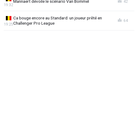
Mannaert dévoile le scénario Van Bommel
42
19:32
Ca bouge encore au Standard: un joueur prêté en
64
Challenger Pro League
19:25