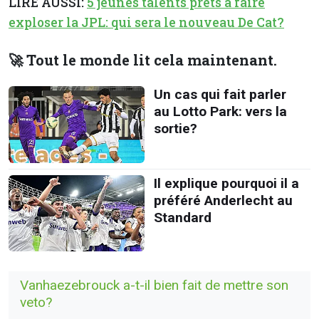
LIRE AUSSI:
5 jeunes talents prêts à faire
exploser la JPL: qui sera le nouveau De Cat?
🚀 Tout le monde lit cela maintenant.
Un cas qui fait parler
au Lotto Park: vers la
sortie?
Il explique pourquoi il a
préféré Anderlecht au
Standard
Vanhaezebrouck a-t-il bien fait de mettre son
veto?