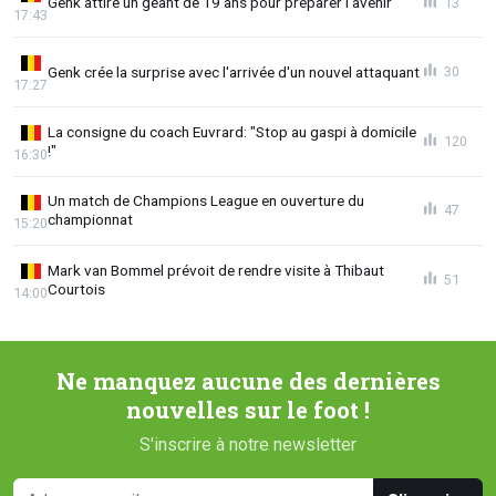
Genk attire un géant de 19 ans pour préparer l'avenir
13
17:43
Genk crée la surprise avec l'arrivée d'un nouvel attaquant
30
17:27
La consigne du coach Euvrard: "Stop au gaspi à domicile
120
!"
16:30
Un match de Champions League en ouverture du
47
championnat
15:20
Mark van Bommel prévoit de rendre visite à Thibaut
51
Courtois
14:00
Ne manquez aucune des dernières
nouvelles sur le foot !
S'inscrire à notre newsletter