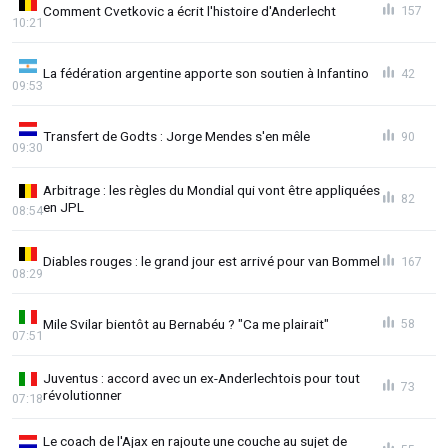
Comment Cvetkovic a écrit l'histoire d'Anderlecht
157
10:21
La fédération argentine apporte son soutien à Infantino
42
09:53
Transfert de Godts : Jorge Mendes s'en mêle
90
09:30
Arbitrage : les règles du Mondial qui vont être appliquées
82
en JPL
08:54
Diables rouges : le grand jour est arrivé pour van Bommel
167
08:29
Mile Svilar bientôt au Bernabéu ? "Ca me plairait"
58
07:51
Juventus : accord avec un ex-Anderlechtois pour tout
73
révolutionner
07:18
Le coach de l'Ajax en rajoute une couche au sujet de