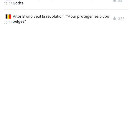
55
Godts
07:03
Vitor Bruno veut la révolution : "Pour protéger les clubs
322
belges"
06:44