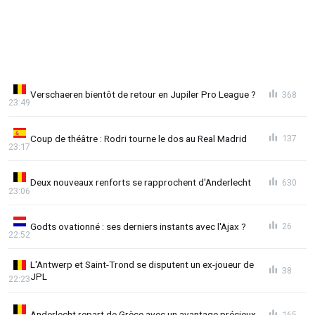
Verschaeren bientôt de retour en Jupiler Pro League ?
368
23:49
Coup de théâtre : Rodri tourne le dos au Real Madrid
137
23:17
Deux nouveaux renforts se rapprochent d'Anderlecht
630
23:06
Godts ovationné : ses derniers instants avec l'Ajax ?
26
22:52
L'Antwerp et Saint-Trond se disputent un ex-joueur de
38
JPL
22:23
Anderlecht repart de Grèce avec un avantage précieux
165