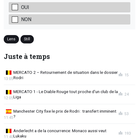
OUI
NON
Lens
Still
Juste à temps
MERCATO 2 – Retournement de situation dans le dossier
15
Rodri
13:05
MERCATO 1 - Le Diable Rouge tout proche d'un club de la
24
Liga
12:05
Manchester City fixe le prix de Rodri : transfert imminent
53
?
11:45
Anderlecht a de la concurrence: Monaco aussi veut
193
Lukaku
11:40