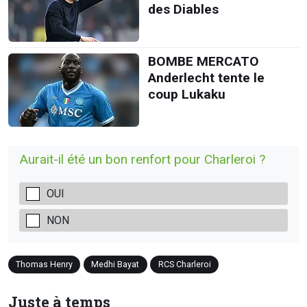
des Diables
BOMBE MERCATO
Anderlecht tente le
coup Lukaku
Aurait-il été un bon renfort pour Charleroi ?
OUI
NON
Thomas Henry
Medhi Bayat
RCS Charleroi
Juste à temps