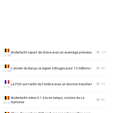
Anderlecht repart de Grèce avec un avantage précieux
137
21:49
L'ancien du Barça va signer à Bruges pour 12 millions !
88
21:38
Le PSG sort enfin de l'ombre avec un énorme transfert
54
21:22
Anderlecht mène 0-1 à la mi-temps, victoire de La
95
Gantoise
20:47