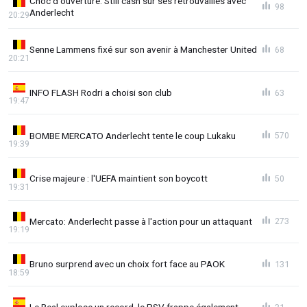
Choc d'ouverture: Still cash sur ses retrouvailles avec
98
Anderlecht
20:29
Senne Lammens fixé sur son avenir à Manchester United
68
20:21
INFO FLASH Rodri a choisi son club
63
19:47
BOMBE MERCATO Anderlecht tente le coup Lukaku
570
19:39
Crise majeure : l'UEFA maintient son boycott
50
19:31
Mercato: Anderlecht passe à l'action pour un attaquant
273
19:19
Bruno surprend avec un choix fort face au PAOK
131
18:59