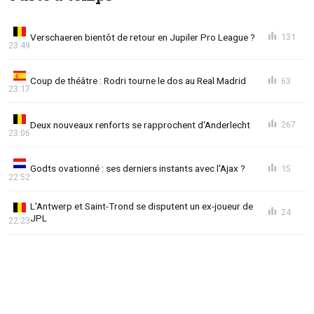
Verschaeren bientôt de retour en Jupiler Pro League ?
131
23:49
Coup de théâtre : Rodri tourne le dos au Real Madrid
63
23:17
Deux nouveaux renforts se rapprochent d'Anderlecht
267
23:06
Godts ovationné : ses derniers instants avec l'Ajax ?
15
22:52
L'Antwerp et Saint-Trond se disputent un ex-joueur de
24
JPL
22:23