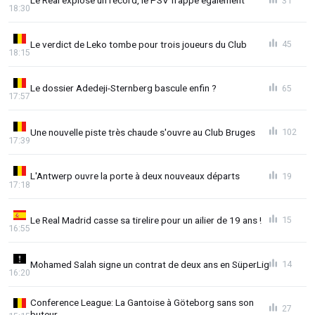
Le Real explose un record, le PSV frappe également
31
18:30
Le verdict de Leko tombe pour trois joueurs du Club
45
18:15
Le dossier Adedeji-Sternberg bascule enfin ?
65
17:57
Une nouvelle piste très chaude s'ouvre au Club Bruges
102
17:39
L'Antwerp ouvre la porte à deux nouveaux départs
19
17:18
Le Real Madrid casse sa tirelire pour un ailier de 19 ans !
15
16:55
Mohamed Salah signe un contrat de deux ans en SüperLig
14
16:20
Conference League: La Gantoise à Göteborg sans son
27
buteur