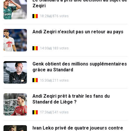
Zeqiri
18:28
876 votes
Andi Zeqiri n'exclut pas un retour au pays
14:00
183 votes
Genk obtient des millions supplémentaires
grâce au Standard
15:30
211 votes
Andi Zeqiri prêt à trahir les fans du
Standard de Liège ?
17:36
541 votes
Ivan Leko privé de quatre joueurs contre