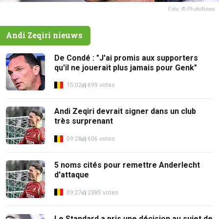
Foto: © PhotoNews
Andi Zeqiri nieuws
De Condé : "J'ai promis aux supporters
qu'il ne jouerait plus jamais pour Genk"
15:02
699 votes
Andi Zeqiri devrait signer dans un club
très surprenant
09:28
606 votes
5 noms cités pour remettre Anderlecht
d'attaque
09:27
2385 votes
Le Standard a pris une décision au sujet de