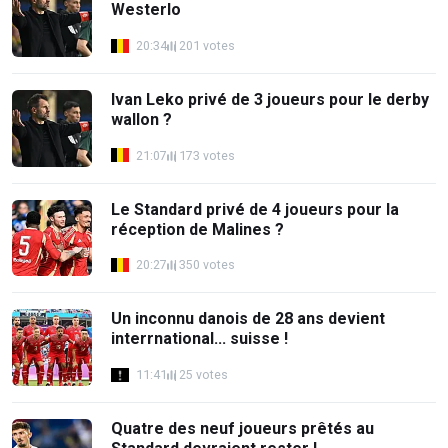
Westerlo
20:34
201 votes
Ivan Leko privé de 3 joueurs pour le derby
wallon ?
21:07
173 votes
Le Standard privé de 4 joueurs pour la
réception de Malines ?
20:27
350 votes
Un inconnu danois de 28 ans devient
interrnational... suisse !
11:41
25 votes
Quatre des neuf joueurs prêtés au