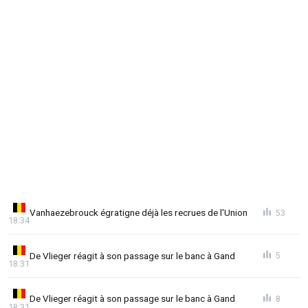
Vanhaezebrouck égratigne déjà les recrues de l'Union
53
18:34
De Vlieger réagit à son passage sur le banc à Gand
5
18:31
De Vlieger réagit à son passage sur le banc à Gand
8
18:31