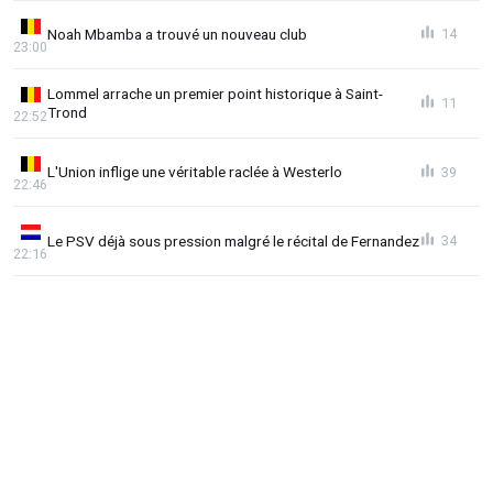
Noah Mbamba a trouvé un nouveau club
14
23:00
Lommel arrache un premier point historique à Saint-
11
Trond
22:52
L'Union inflige une véritable raclée à Westerlo
39
22:46
Le PSV déjà sous pression malgré le récital de Fernandez
34
22:16