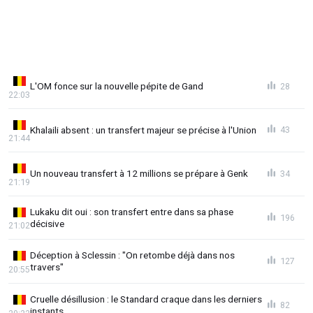
L'OM fonce sur la nouvelle pépite de Gand
28
22:03
Khalaili absent : un transfert majeur se précise à l'Union
43
21:44
Un nouveau transfert à 12 millions se prépare à Genk
34
21:19
Lukaku dit oui : son transfert entre dans sa phase
196
décisive
21:02
Déception à Sclessin : "On retombe déjà dans nos
127
travers"
20:55
Cruelle désillusion : le Standard craque dans les derniers
82
instants