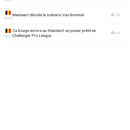
19:39
Mannaert dévoile le scénario Van Bommel
42
19:32
Ca bouge encore au Standard: un joueur prêté en
64
Challenger Pro League
19:25