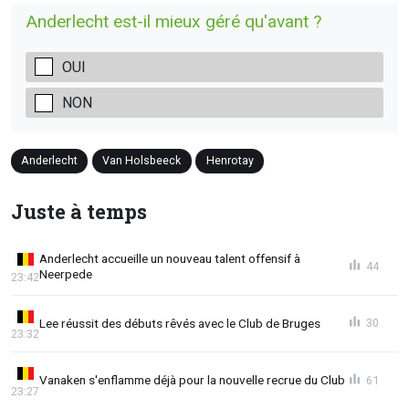
Anderlecht est-il mieux géré qu'avant ?
OUI
NON
Anderlecht
Van Holsbeeck
Henrotay
Juste à temps
Anderlecht accueille un nouveau talent offensif à
44
Neerpede
23:42
Lee réussit des débuts rêvés avec le Club de Bruges
30
23:32
Vanaken s'enflamme déjà pour la nouvelle recrue du Club
61
23:27