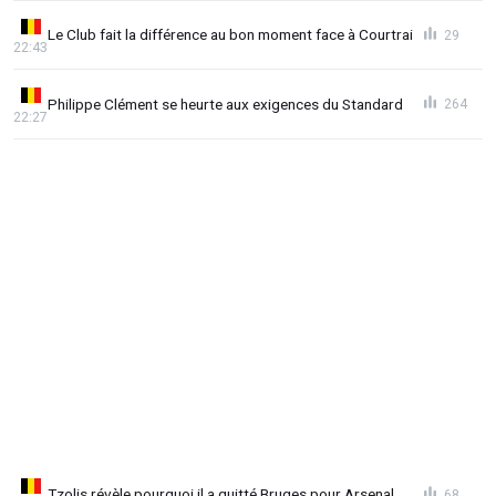
Le Club fait la différence au bon moment face à Courtrai
29
22:43
Philippe Clément se heurte aux exigences du Standard
264
22:27
Tzolis révèle pourquoi il a quitté Bruges pour Arsenal
68