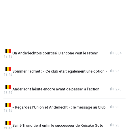
Un Anderlechtois courtisé, Biancone veut le retenir
504
19:18
Sommer l'admet : « Ce club était également une option »
96
18:45
Anderlecht hésite encore avant de passer à l'action
270
18:29
« Regardez l'Union et Anderlecht » : le message au Club
90
18:15
Saint-Trond tient enfin le successeur de Keisuke Goto
28
17:50