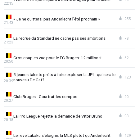
22:15
« Je ne quitterai pas Anderlecht l'été prochain »
255
21:43
La recrue du Standard ne cache pas ses ambitions
78
21:23
Gros coup en vue pour le FC Bruges: 12 millions!
62
20:50
5 jeunes talents prêts à faire exploser la JPL: qui sera le
123
nouveau De Cat?
20:39
Club Bruges - Courtrai: les compos
20
20:27
La Pro League rejette la demande de Vitor Bruno
93
20:18
Le rêve Lukaku s'éloigne: la MLS plutôt qu'Anderlecht
129