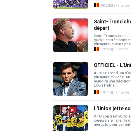
08:24
377 votes
Saint-Trond che
départ
Saint-Trond a connu u
quelques très bons tr
plusieurs joueurs phar
19:22
51 votes
OFFICIEL - L'Un
A Saint-Trond, on s'a
plusieurs millions. A
maudire une décision
Louis Patris ...
19:11
474 votes
L'Union jette s
À l'Union Saint-Gilloi
joueurs s'en aller, la 
mercato pour se renfor