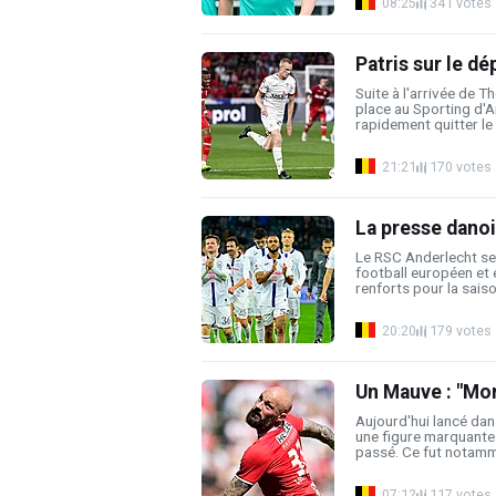
08:25
341 votes
Patris sur le dé
Suite à l'arrivée de T
place au Sporting d'A
rapidement quitter le 
21:21
170 votes
La presse dano
Le RSC Anderlecht se
football européen et 
renforts pour la saiso
20:20
179 votes
Un Mauve : "Mo
Aujourd'hui lancé dan
une figure marquante 
passé. Ce fut notamme
07:12
117 votes