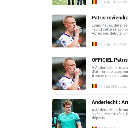
21:43
187 votes
Patris reviendra
Louis Patris, défenseu
Trond cette saison p
Après ses débuts lors 
11:23
137 votes
OFFICIEL Patris
À Anderlecht, le marc
d'attirer quelques ren
trouver des solutions 
10:59
238 votes
Anderlecht : Arn
À Anderlecht, si le ma
niveau des arrivées, i
départs. ...