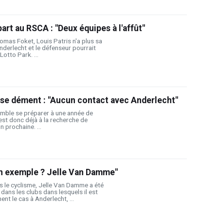
part au RSCA : "Deux équipes à l'affût"
homas Foket, Louis Patris n'a plus sa
nderlecht et le défenseur pourrait
Lotto Park. ...
ise dément : "Aucun contact avec Anderlecht"
mble se préparer à une année de
est donc déjà à la recherche de
n prochaine. ...
n exemple ? Jelle Van Damme"
s le cyclisme, Jelle Van Damme a été
dans les clubs dans lesquels il est
nt le cas à Anderlecht, ...