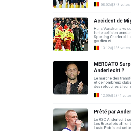
08:02
343 votes
Accident de Mig
Hans Vanaken a vu so
forte collision pendan
Sporting Charleroi. L
gardien et ...
13:12
185 votes
MERCATO Surpri
Anderlecht ?
Le marché des transfe
et de nombreux clubs
des retouches à leur 
...
12:00
2841 vote
Prêté par Anderl
Le RSC Anderlecht se
Les Bruxellois affront
Louis Patris est cette 