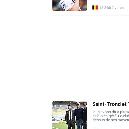
13:39
0 votes
Saint-Trond et 
ous avons dit à plusi
club bien géré. Le club
dessus de ses moyens.