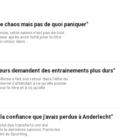
 le chaos mais pas de quoi paniquer"
loise, cette saison n'est pas de tout
seur après avoir lutté pour le titre
 retour dans ...
ueurs demandent des entrainements plus durs"
lloise a fait son retour dans l'élite du
ne ne s'attendait à ce qu'elle puisse
r le titre et à ce qu'elle ...
 la confiance que j'avais perdue à Anderlecht"
ché des transferts ont été
és le dernières saisons. Parmi les
s au Sporting, ...