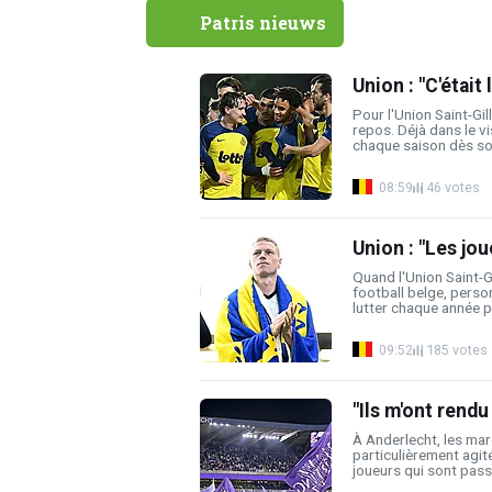
Patris nieuws
Union : "C'était
Pour l'Union Saint-Gil
repos. Déjà dans le vi
chaque saison dès son
08:59
46 votes
Union : "Les jo
Quand l'Union Saint-Gi
football belge, person
lutter chaque année pou
09:52
185 votes
"Ils m'ont rendu
À Anderlecht, les mar
particulièrement agit
joueurs qui sont passé