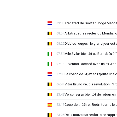
Transfert de Godts : Jorge Mende
09:30
Arbitrage : les règles du Mondial 
08:54
Diables rouges : le grand jour est
08:29
Mile Svilar bientôt au Bernabéu ? "
07:51
Juventus : accord avec un ex-Ande
07:18
Le coach de l'Ajax en rajoute une
07:03
Vitor Bruno veut la révolution : "
06:44
Verschaeren bientôt de retour en 
23:49
Coup de théâtre : Rodri tourne le 
23:17
Deux nouveaux renforts se rappro
23:06