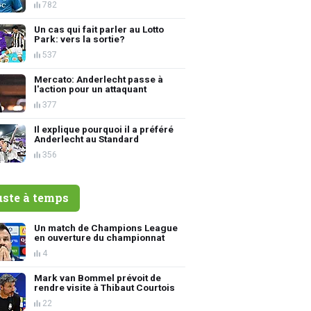
782
Un cas qui fait parler au Lotto
Park: vers la sortie?
537
Mercato: Anderlecht passe à
l'action pour un attaquant
377
Il explique pourquoi il a préféré
Anderlecht au Standard
356
uste à temps
Un match de Champions League
en ouverture du championnat
4
Mark van Bommel prévoit de
rendre visite à Thibaut Courtois
22