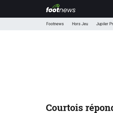
Footnews
Hors Jeu
Jupiler P
Courtois répon