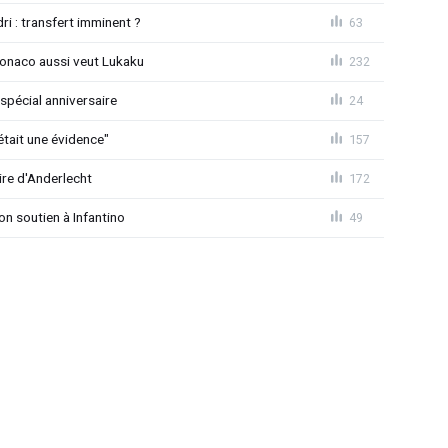
ri : transfert imminent ?
63
Monaco aussi veut Lukaku
232
spécial anniversaire
24
était une évidence"
157
ire d'Anderlecht
172
on soutien à Infantino
49