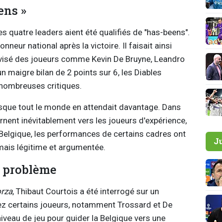
ens »
s quatre leaders aient été qualifiés de "has-beens".
nneur national après la victoire. Il faisait ainsi
t visé des joueurs comme Kevin De Bruyne, Leandro
 maigre bilan de 2 points sur 6, les Diables
nombreuses critiques.
uisque tout le monde en attendait davantage. Dans
nent inévitablement vers les joueurs d'expérience,
n Belgique, les performances de certains cadres ont
J
mais légitime et argumentée.
n problème
rza
, Thibaut Courtois a été interrogé sur un
ez certains joueurs, notamment Trossard et De
iveau de jeu pour guider la Belgique vers une