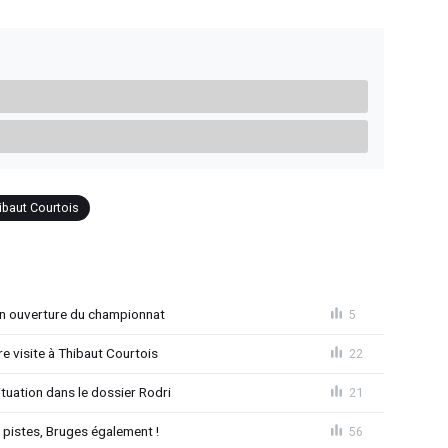
ibaut Courtois
n ouverture du championnat
5
 visite à Thibaut Courtois
22
uation dans le dossier Rodri
21
pistes, Bruges également !
56