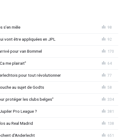
s s'en mêle
98
qui vont être appliquées en JPL
92
 arrivé pour van Bommel
170
Ca me plairait"
64
rlechtois pour tout révolutionner
77
 couche au sujet de Godts
58
Pour protéger les clubs belges"
334
Jupiler Pro League ?
381
dos au Real Madrid
138
chent d'Anderlecht
651