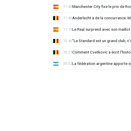
Manchester City fixe le prix de Rod
11:45
Anderlecht a de la concurrence: 
11:40
Le Real surprend avec son maillot 
11:15
"Le Standard est un grand club, c'
10:46
Comment Cvetkovic a écrit l'histo
10:21
La fédération argentine apporte s
09:53