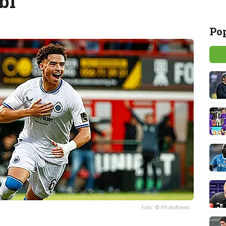
bi
Pop
Foto: © PhotoNews