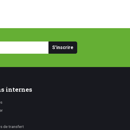
S'inscrire
s internes
es
er
 de transfert