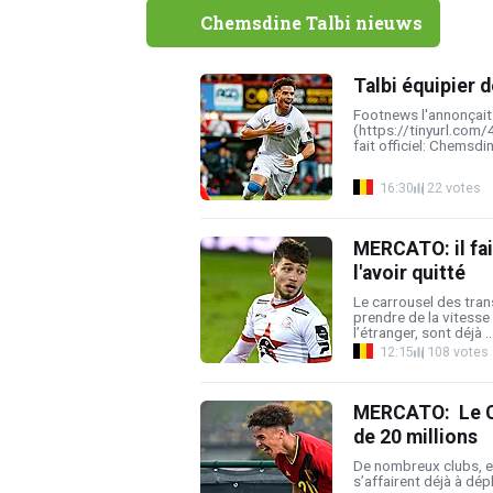
Chemsdine Talbi nieuws
Talbi équipier d
Footnews l'annonçait
(https://tinyurl.com/
fait officiel: Chemsdin
16:30
22 votes
MERCATO: il fa
l'avoir quitté
Le carrousel des tra
prendre de la vitesse 
l’étranger, sont déjà ..
12:15
108 votes
MERCATO: Le Clu
de 20 millions
De nombreux clubs, e
s’affairent déjà à dép