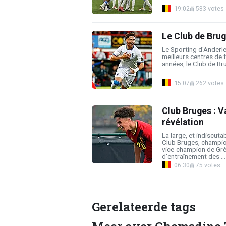
19:02
533 votes
Le Club de Bruge
Le Sporting d'Anderle
meilleurs centres de 
années, le Club de Br
15:07
262 votes
Club Bruges : V
révélation
La large, et indiscuta
Club Bruges, champio
vice-champion de Gr
d'entraînement des ...
06:30
75 votes
Gerelateerde tags