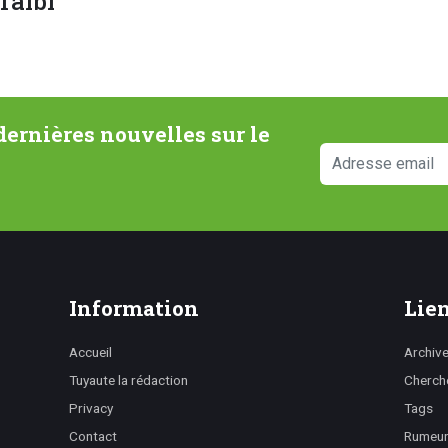
Talbi
ernières nouvelles sur le
Information
Lien
Accueil
Archiv
Tuyaute la rédaction
Cherch
Privacy
Tags
Contact
Rumeurs