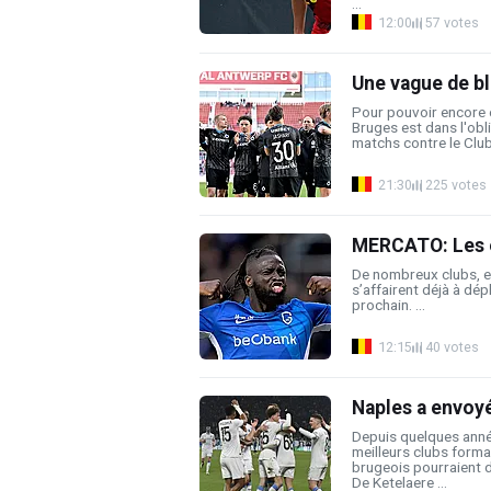
...
12:00
57 votes
Une vague de bl
Pour pouvoir encore e
Bruges est dans l'ob
matchs contre le Club
21:30
225 votes
MERCATO: Les e
De nombreux clubs, e
s’affairent déjà à dép
prochain. ...
12:15
40 votes
Naples a envoyé
Depuis quelques année
meilleurs clubs forma
brugeois pourraient d'
De Ketelaere ...