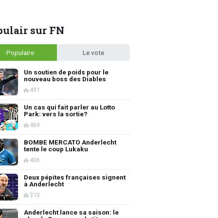
ulair sur FN
Populaire
Le vote
Un soutien de poids pour le
nouveau boss des Diables
491
Un cas qui fait parler au Lotto
Park: vers la sortie?
469
BOMBE MERCATO Anderlecht
tente le coup Lukaku
406
Deux pépites françaises signent
à Anderlecht
313
Anderlecht lance sa saison: le