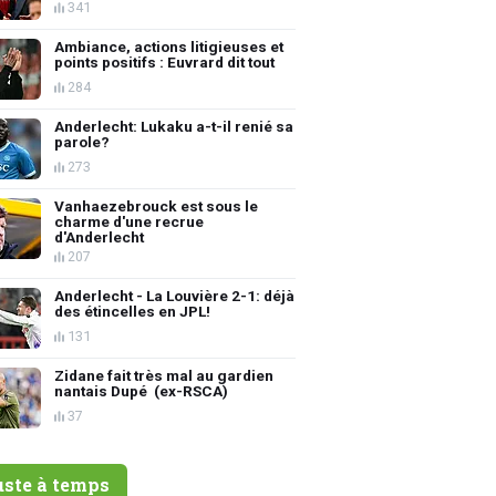
341
Ambiance, actions litigieuses et
points positifs : Euvrard dit tout
284
Anderlecht: Lukaku a-t-il renié sa
parole?
273
Vanhaezebrouck est sous le
charme d'une recrue
d'Anderlecht
207
Anderlecht - La Louvière 2-1: déjà
des étincelles en JPL!
131
Zidane fait très mal au gardien
nantais Dupé (ex-RSCA)
37
uste à temps