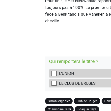
Pour finir, le Het Nieuwsblad rapp
toujours pas à 100%. Le premier cit
face à Genk tandis que Vanaken a j
cheville.
Qui remportera le titre ?
L'UNION
LE CLUB DE BRUGES
Simon Mignolet
Club de Bruges
Han
Chemsdine Talbi
Joaquin Seys