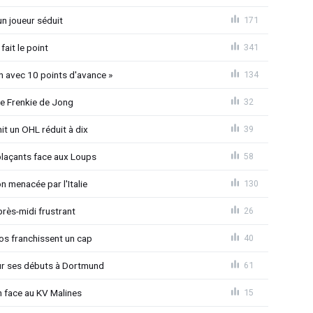
n joueur séduit
171
ait le point
341
n avec 10 points d'avance »
134
re Frenkie de Jong
32
it un OHL réduit à dix
39
plaçants face aux Loups
58
n menacée par l'Italie
130
près-midi frustrant
26
os franchissent un cap
40
our ses débuts à Dortmund
61
n face au KV Malines
15