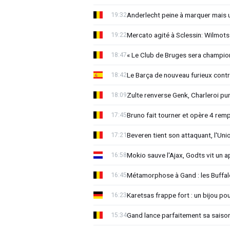
Anderlecht peine à marquer mais u
19:32
Mercato agité à Sclessin: Wilmots f
19:22
« Le Club de Bruges sera champio
18:47
Le Barça de nouveau furieux cont
18:42
Zulte renverse Genk, Charleroi pun
18:09
Bruno fait tourner et opère 4 rem
17:45
Beveren tient son attaquant, l'Unio
17:21
Mokio sauve l'Ajax, Godts vit un a
16:58
Métamorphose à Gand : les Buffal
16:45
Karetsas frappe fort : un bijou p
16:23
Gand lance parfaitement sa saiso
15:34