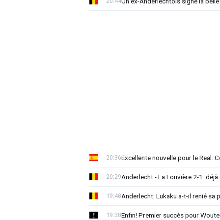
Un ex-Anderlechtois signe la belle
20:44
Excellente nouvelle pour le Real: C
20:36
Anderlecht - La Louvière 2-1: déjà 
20:29
Anderlecht: Lukaku a-t-il renié sa 
19:48
Enfin! Premier succès pour Woute
19:38