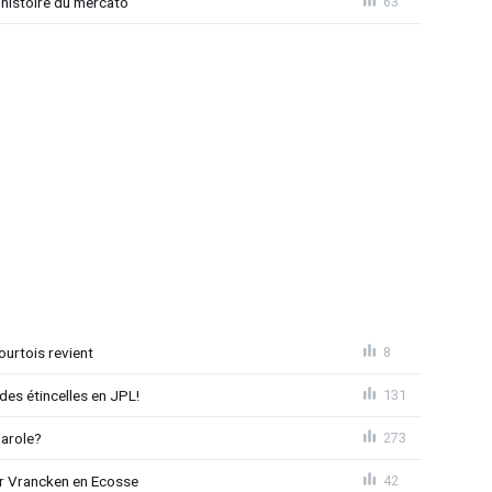
 histoire du mercato
63
ourtois revient
8
des étincelles en JPL!
131
parole?
273
r Vrancken en Ecosse
42