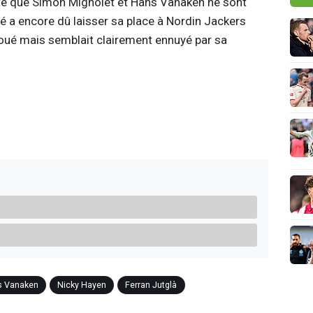
orte que Simon Mignolet et Hans Vanaken ne sont
é a encore dû laisser sa place à Nordin Jackers
oué mais semblait clairement ennuyé par sa
s Vanaken
Nicky Hayen
Ferran Jutglà