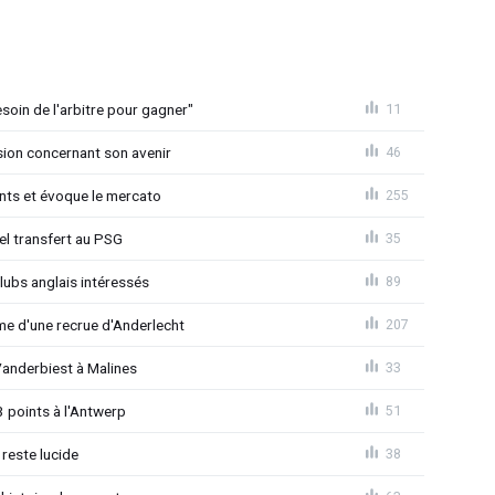
esoin de l'arbitre pour gagner"
11
sion concernant son avenir
46
ants et évoque le mercato
255
iel transfert au PSG
35
lubs anglais intéressés
89
e d'une recrue d'Anderlecht
207
Vanderbiest à Malines
33
3 points à l'Antwerp
51
reste lucide
38