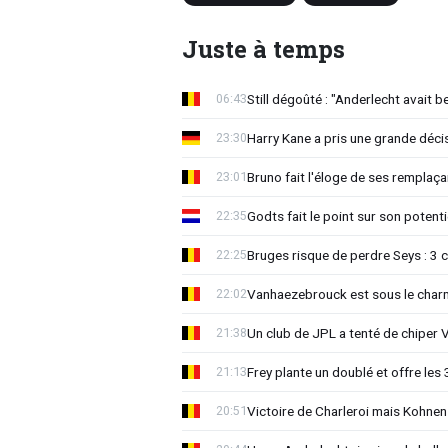
Juste à temps
Still dégoûté : "Anderlecht avait b
06:43
Harry Kane a pris une grande déci
23:30
Bruno fait l'éloge de ses remplaç
23:01
Godts fait le point sur son potent
22:35
Bruges risque de perdre Seys : 3 c
22:25
Vanhaezebrouck est sous le charm
22:02
Un club de JPL a tenté de chiper 
21:38
Frey plante un doublé et offre les 
21:13
Victoire de Charleroi mais Kohnen 
20:51