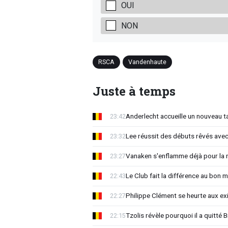
OUI
NON
RSCA
Vandenhaute
Juste à temps
Anderlecht accueille un nouveau t
23:42
Lee réussit des débuts rêvés avec
23:32
Vanaken s'enflamme déjà pour la n
23:27
Le Club fait la différence au bon 
22:43
Philippe Clément se heurte aux e
22:27
Tzolis révèle pourquoi il a quitté
22:15