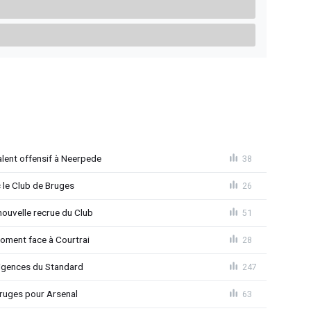
alent offensif à Neerpede
38
 le Club de Bruges
26
ouvelle recrue du Club
51
moment face à Courtrai
28
xigences du Standard
247
 Bruges pour Arsenal
63