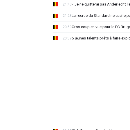
« Je ne quitterai pas Anderlecht l'
21:43
La recrue du Standard ne cache p
21:23
Gros coup en vue pour le FC Bruges
20:50
5 jeunes talents prêts à faire exp
20:39