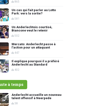
865
Un cas qui fait parler au Lotto
Park: vers la sortie?
581
Un Anderlechtois courtisé,
Biancone veut le retenir
502
Mercato: Anderlecht passe à
l'action pour un attaquant
447
Il explique pourquoi il a préféré
Anderlecht au Standard
402
uste à temps
Anderlecht accueille un nouveau
talent offensif à Neerpede
38