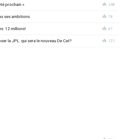
été prochain »
248
as ses ambitions
78
: 12 millions!
61
loser la JPL: qui sera le nouveau De Cat?
121