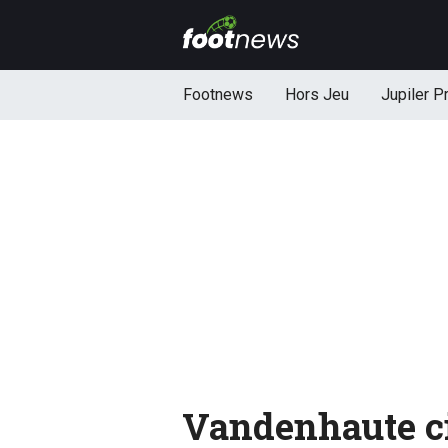
Footnews
Hors Jeu
Jupiler P
Vandenhaute cit