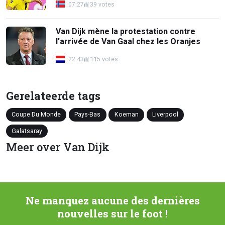
07:27
39 votes
Van Dijk mène la protestation contre
l'arrivée de Van Gaal chez les Oranjes
22:43
115 votes
Gerelateerde tags
Coupe Du Monde
Pays-Bas
Koeman
Liverpool
Galatsaray
Meer over Van Dijk
Ne manquez aucune des dernières
nouvelles sur le foot !