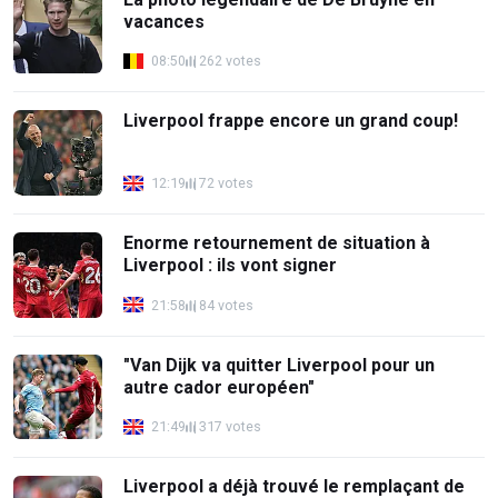
vacances
08:50
262 votes
Liverpool frappe encore un grand coup!
12:19
72 votes
Enorme retournement de situation à
Liverpool : ils vont signer
21:58
84 votes
"Van Dijk va quitter Liverpool pour un
autre cador européen"
21:49
317 votes
Liverpool a déjà trouvé le remplaçant de