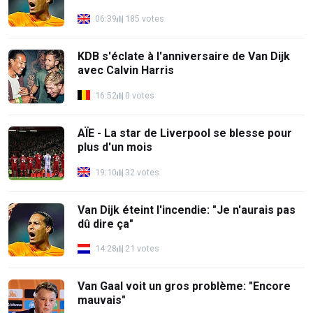
06:39
185 votes
KDB s'éclate à l'anniversaire de Van Dijk
avec Calvin Harris
16:52
0 votes
AÏE - La star de Liverpool se blesse pour
plus d'un mois
19:10
32 votes
Van Dijk éteint l'incendie: "Je n'aurais pas
dû dire ça"
14:28
21 votes
Van Gaal voit un gros problème: "Encore
mauvais"