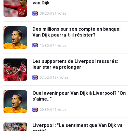
van Dijk
09:20
31 votes
Des millions sur son compte en banque:
Van Dijk pourra-t-il résister?
15:30
74 votes
Les supporters de Liverpool rassurés:
leur star va prolonger
07:52
197 votes
Quel avenir pour Van Dijk à Liverpool? "On
s'aime..."
00:39
41 votes
Liverpool : "Le sentiment que Van Dijk va