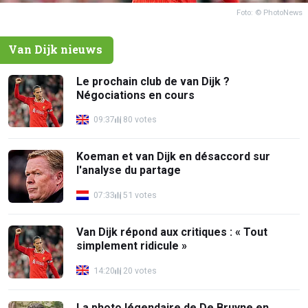
Foto: © PhotoNews
Van Dijk nieuws
Le prochain club de van Dijk ?
Négociations en cours
09:37
80 votes
Koeman et van Dijk en désaccord sur
l'analyse du partage
07:33
51 votes
Van Dijk répond aux critiques : « Tout
simplement ridicule »
14:20
20 votes
La photo légendaire de De Bruyne en