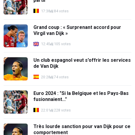
partir"
17:38
84 votes
Grand coup : « Surprenant accord pour
Virgil van Dijk »
12:45
105 votes
Un club espagnol veut s'offrir les services
de Van Dijk
20:28
74 votes
Euro 2024 : "Si la Belgique et les Pays-Bas
fusionnaient..."
22:01
228 votes
Très lourde sanction pour van Dijk pour ce
comportement