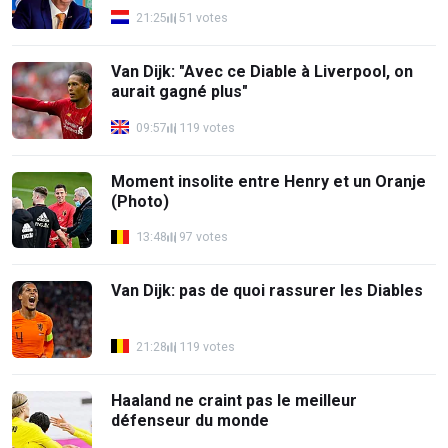
21:25
51 votes
Van Dijk: "Avec ce Diable à Liverpool, on
aurait gagné plus"
09:57
119 votes
Moment insolite entre Henry et un Oranje
(Photo)
13:48
97 votes
Van Dijk: pas de quoi rassurer les Diables
21:28
119 votes
Haaland ne craint pas le meilleur
défenseur du monde