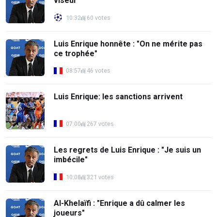
viseur
10:32
60 votes
Luis Enrique honnête : "On ne mérite pas
ce trophée"
08:57
46 votes
Luis Enrique: les sanctions arrivent
07:00
267 votes
Les regrets de Luis Enrique : "Je suis un
imbécile"
10:08
321 votes
Al-Khelaïfi : "Enrique a dû calmer les
joueurs"