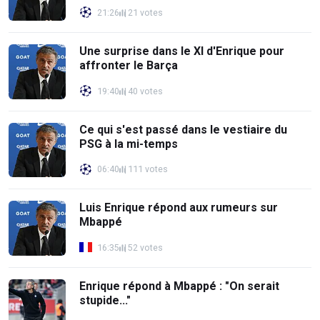
21:26
21 votes
Une surprise dans le XI d'Enrique pour
affronter le Barça
19:40
40 votes
Ce qui s'est passé dans le vestiaire du
PSG à la mi-temps
06:40
111 votes
Luis Enrique répond aux rumeurs sur
Mbappé
16:35
52 votes
Enrique répond à Mbappé : "On serait
stupide..."