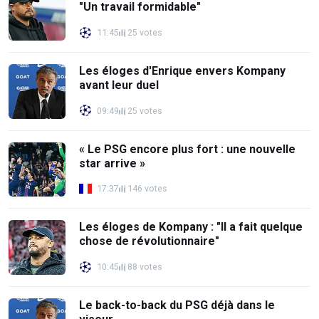
"Un travail formidable"
11:45
25 votes
Les éloges d'Enrique envers Kompany
avant leur duel
09:49
25 votes
« Le PSG encore plus fort : une nouvelle
star arrive »
17:37
146 votes
Les éloges de Kompany : "Il a fait quelque
chose de révolutionnaire"
10:45
88 votes
Le back-to-back du PSG déjà dans le