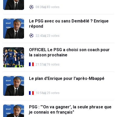
08:38
83 votes
Le PSG avec ou sans Dembélé ? Enrique
répond
22:43
23 votes
OFFICIEL Le PSG a choisi son coach pour
la saison prochaine
21:57
76 votes
Le plan d'Enrique pour l'après-Mbappé
10:58
25 votes
PSG : "'On va gagner', la seule phrase que
je connais en français"