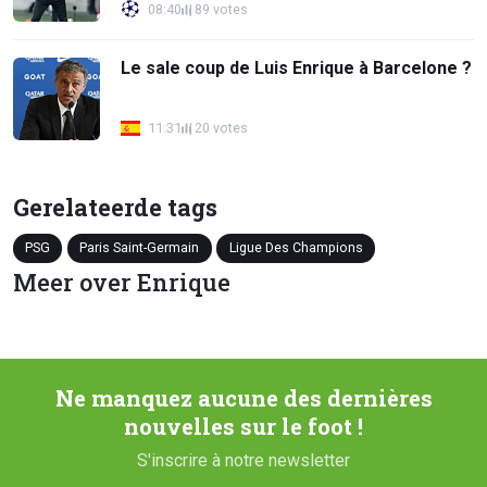
08:40
89 votes
Le sale coup de Luis Enrique à Barcelone ?
11:31
20 votes
Gerelateerde tags
PSG
Paris Saint-Germain
Ligue Des Champions
Meer over Enrique
Ne manquez aucune des dernières
nouvelles sur le foot !
S'inscrire à notre newsletter