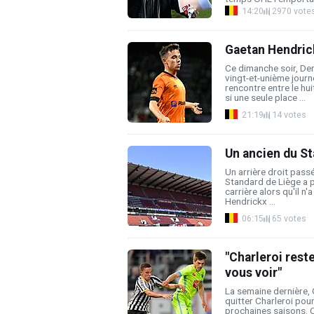
14:20
2970 vote
Gaetan Hendrick
Ce dimanche soir, Den
vingt-et-unième jour
rencontre entre le hu
si une seule place ...
21:19
14 votes
Un ancien du St
Un arrière droit pass
Standard de Liège a p
carrière alors qu'il n
Hendrickx ...
06:15
65 votes
"Charleroi rest
vous voir"
La semaine dernière, 
quitter Charleroi pou
prochaines saisons. C