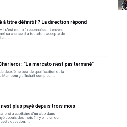
à titre définitif ? La direction répond
e Mil s'est montré reconnaissant envers
onné sa chance, il a toutefois accepté de
ait ...
Charleroi : "Le mercato n'est pas terminé"
du deuxième tour de qualification de la
 Mambourg affichait complet. ...
 n'est plus payé depuis trois mois
rleroi à capitaine d'un club dans
ayé depuis des mois ? Il y en a un qui
cette question. ...