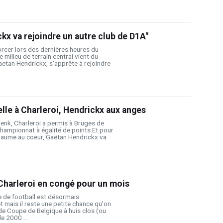
kx va rejoindre un autre club de D1A"
orcer lors des dernières heures du
 milieu de terrain central vient du
aetan Hendrickx, s'apprête à rejoindre
le à Charleroi, Hendrickx aux anges
Genk, Charleroi a permis à Bruges de
championnat à égalité de points.Et pour
baume au coeur, Gaëtan Hendrickx va
Charleroi en congé pour un mois
 de football est désormais
êt mais il reste une petite chance qu'on
 de Coupe de Belgique à huis clos (ou
 2000 ...