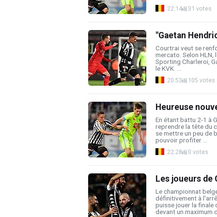
22:14
31 votes
"Gaetan Hendric
Courtrai veut se renf
mercato. Selon HLN, le
Sporting Charleroi, G
le KVK. ...
20:53
105 votes
Heureuse nouvel
En étant battu 2-1 à 
reprendre la tête du 
se mettre un peu de 
pouvoir profiter ...
22:28
0 votes
Les joueurs de 
Le championnat belge
définitivement à l'arr
puisse jouer la finale
devant un maximum de