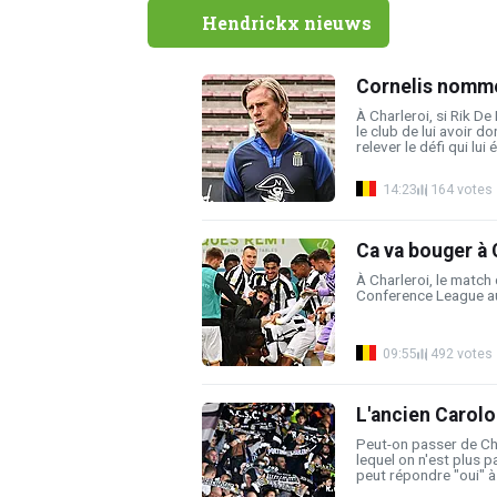
Hendrickx nieuws
Cornelis nommé 
À Charleroi, si Rik D
le club de lui avoir d
relever le défi qui lui ét
14:23
164 votes
Ca va bouger à 
À Charleroi, le match 
Conference League au
09:55
492 votes
L'ancien Carolo
Peut-on passer de Cha
lequel on n'est plus p
peut répondre "oui" à 