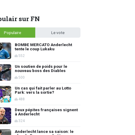
ulair sur FN
Populaire
Le vote
BOMBE MERCATO Anderlecht
tente le coup Lukaku
552
Un soutien de poids pour le
nouveau boss des Diables
500
Un cas qui fait parler au Lotto
Park: vers la sortie?
488
Deux pépites françaises signent
à Anderlecht
324
Anderlecht lance sa saison: le