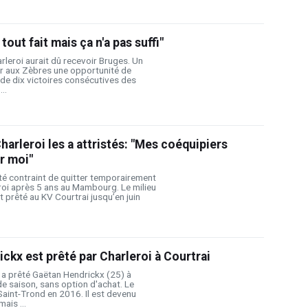
tout fait mais ça n'a pas suffi"
rleroi aurait dû recevoir Bruges. Un
ir aux Zèbres une opportunité de
e de dix victoires consécutives des
..
harleroi les a attristés: "Mes coéquipiers
r moi"
té contraint de quitter temporairement
roi après 5 ans au Mambourg. Le milieu
t prêté au KV Courtrai jusqu’en juin
ckx est prêté par Charleroi à Courtrai
 a prêté Gaëtan Hendrickx (25) à
de saison, sans option d'achat. Le
Saint-Trond en 2016. Il est devenu
ais ...