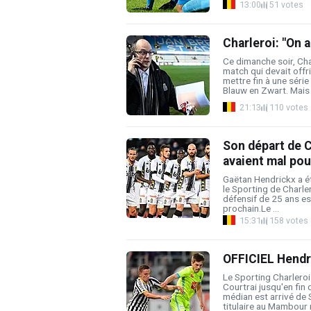
13:00
51 votes
Charleroi: "On a 
Ce dimanche soir, Cha
match qui devait offr
mettre fin à une séri
Blauw en Zwart. Mais .
21:13
110 votes
Son départ de C
avaient mal pou
Gaëtan Hendrickx a é
le Sporting de Charle
défensif de 25 ans es
prochain.Le ...
15:31
158 votes
OFFICIEL Hendri
Le Sporting Charleroi
Courtrai jusqu'en fin 
médian est arrivé de 
titulaire au Mambour m