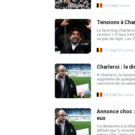
10:56
0 votes
Tensions à Char
Le Sporting Charleroi
victoire 1-0 face à K
un peu de répit. Les Zè
17:35
474 votes
Charleroi : la d
À Charleroi, la tensio
augmenté de quelques
rencontre de ce samedi
08:47
556 votes
Annonce choc : 
eux
Ce dimanche à la Ghel
défaite qui l'a evno
temps OHL l'emportait 