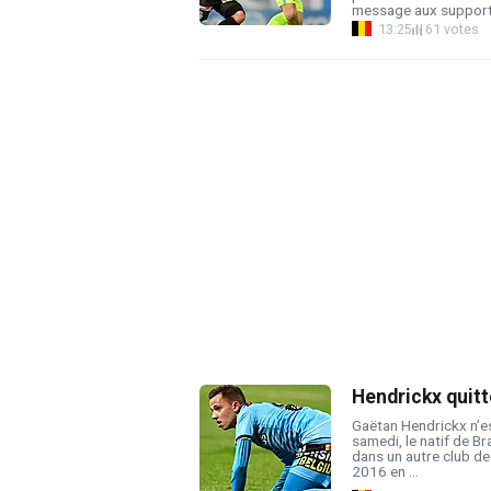
message aux supporter
13:25
61 votes
Hendrickx quitt
Gaëtan Hendrickx n’es
samedi, le natif de Br
dans un autre club d
2016 en ...