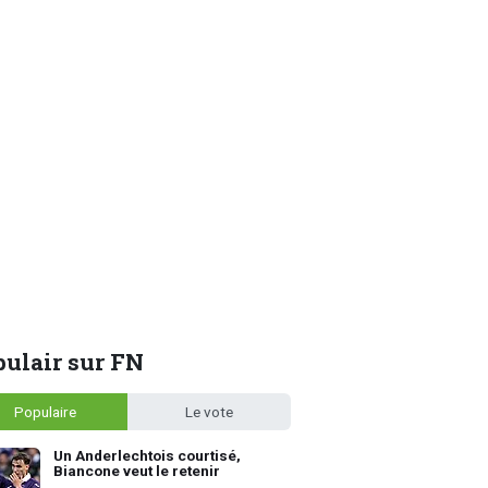
ulair sur FN
Populaire
Le vote
Un Anderlechtois courtisé,
Biancone veut le retenir