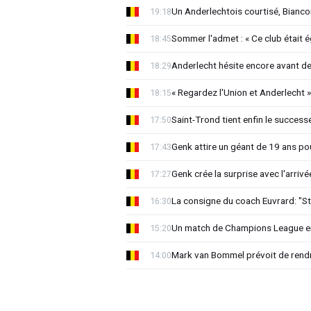
Un Anderlechtois courtisé, Biancon
19:18
Sommer l'admet : « Ce club était 
18:45
Anderlecht hésite encore avant de 
18:29
« Regardez l'Union et Anderlecht »
18:15
Saint-Trond tient enfin le succes
17:50
Genk attire un géant de 19 ans pou
17:43
Genk crée la surprise avec l'arriv
17:27
La consigne du coach Euvrard: "St
16:30
Un match de Champions League e
15:20
Mark van Bommel prévoit de rendre
14:00