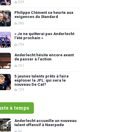
539
Philippe Clément se heurte aux
exigences du Standard
380
« Je ne quitterai pas Anderlecht
l'été prochain »
299
Anderlecht hésite encore avant
de passer à l'action
291
5 jeunes talents prêts à faire
exploser la JPL: qui sera le
nouveau De Cat?
139
uste à temps
Anderlecht accueille un nouveau
talent offensif à Neerpede
90