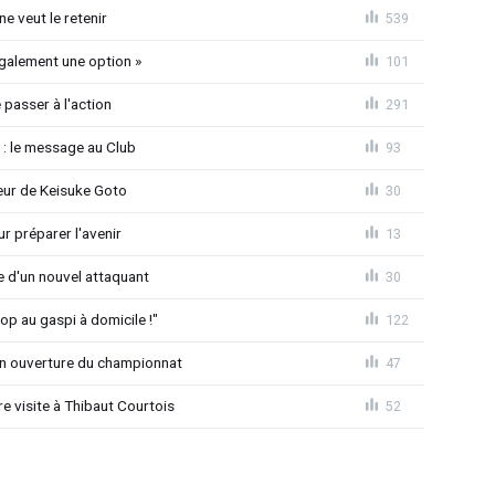
e veut le retenir
539
également une option »
101
passer à l'action
291
 : le message au Club
93
seur de Keisuke Goto
30
r préparer l'avenir
13
ée d'un nouvel attaquant
30
op au gaspi à domicile !"
122
n ouverture du championnat
47
 visite à Thibaut Courtois
52