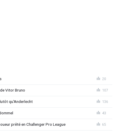
s
20
 de Vitor Bruno
107
lutôt qu'Anderlecht
136
n Bommel
43
joueur prêté en Challenger Pro League
65