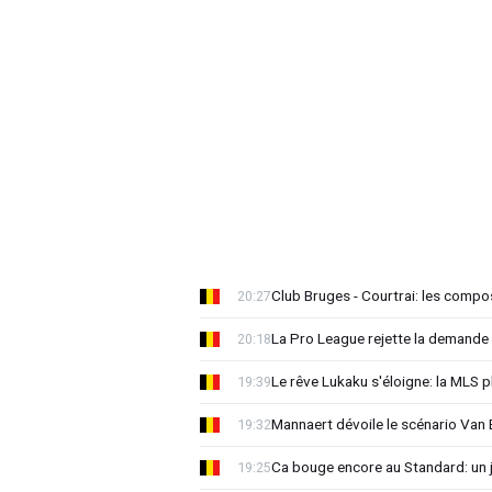
Club Bruges - Courtrai: les compo
20:27
La Pro League rejette la demande
20:18
Le rêve Lukaku s'éloigne: la MLS p
19:39
Mannaert dévoile le scénario Va
19:32
Ca bouge encore au Standard: un 
19:25