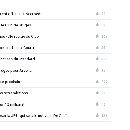
alent offensif à Neerpede
90
 le Club de Bruges
53
ouvelle recrue du Club
105
moment face à Courtrai
35
xigences du Standard
380
 Bruges pour Arsenal
85
été prochain »
299
as ses ambitions
90
: 12 millions!
72
loser la JPL: qui sera le nouveau De Cat?
139