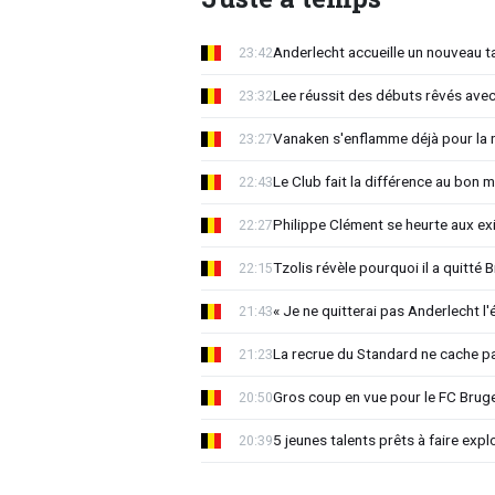
Anderlecht accueille un nouveau t
23:42
Lee réussit des débuts rêvés avec
23:32
Vanaken s'enflamme déjà pour la n
23:27
Le Club fait la différence au bon 
22:43
Philippe Clément se heurte aux e
22:27
Tzolis révèle pourquoi il a quitté
22:15
« Je ne quitterai pas Anderlecht l'
21:43
La recrue du Standard ne cache p
21:23
Gros coup en vue pour le FC Bruges
20:50
5 jeunes talents prêts à faire exp
20:39