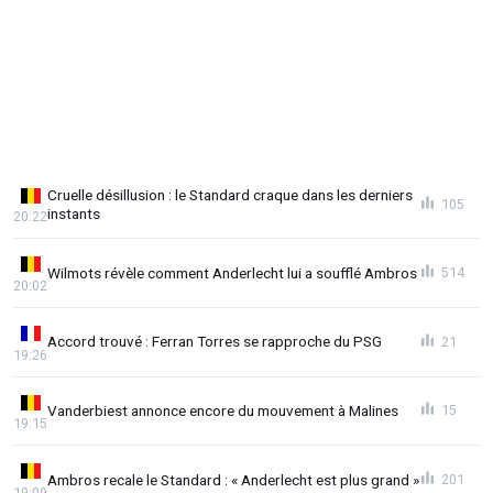
Cruelle désillusion : le Standard craque dans les derniers
105
instants
20:22
Wilmots révèle comment Anderlecht lui a soufflé Ambros
514
20:02
Accord trouvé : Ferran Torres se rapproche du PSG
21
19:26
Vanderbiest annonce encore du mouvement à Malines
15
19:15
Ambros recale le Standard : « Anderlecht est plus grand »
201
19:09