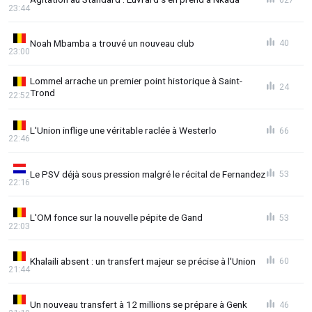
23:44
Noah Mbamba a trouvé un nouveau club
40
23:00
Lommel arrache un premier point historique à Saint-
24
Trond
22:52
L'Union inflige une véritable raclée à Westerlo
66
22:46
Le PSV déjà sous pression malgré le récital de Fernandez
53
22:16
L'OM fonce sur la nouvelle pépite de Gand
53
22:03
Khalaili absent : un transfert majeur se précise à l'Union
60
21:44
Un nouveau transfert à 12 millions se prépare à Genk
46