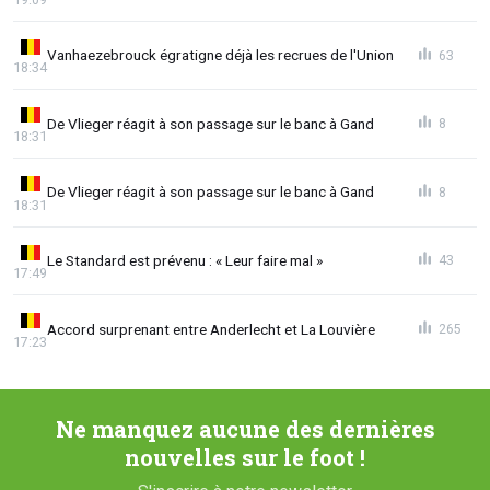
Vanhaezebrouck égratigne déjà les recrues de l'Union
63
18:34
De Vlieger réagit à son passage sur le banc à Gand
8
18:31
De Vlieger réagit à son passage sur le banc à Gand
8
18:31
Le Standard est prévenu : « Leur faire mal »
43
17:49
Accord surprenant entre Anderlecht et La Louvière
265
17:23
Ne manquez aucune des dernières
nouvelles sur le foot !