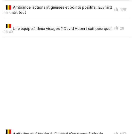
Ambiance, actions litigieuses et points positifs : Euvrard
125
dit tout
08:50
Une équipe à deux visages ? David Hubert sait pourquoi
28
08:40
Agitation au Standard : Euvrard s'en prend à Nkada
627