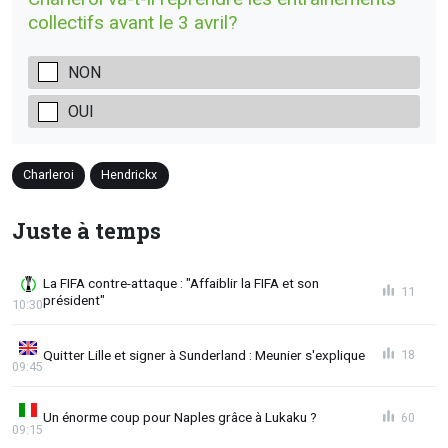
collectifs avant le 3 avril?
NON
OUI
Charleroi
Hendrickx
Juste à temps
La FIFA contre-attaque : "Affaiblir la FIFA et son
11
président"
10:30
Quitter Lille et signer à Sunderland : Meunier s'explique
18
09:45
Un énorme coup pour Naples grâce à Lukaku ?
60
09:15