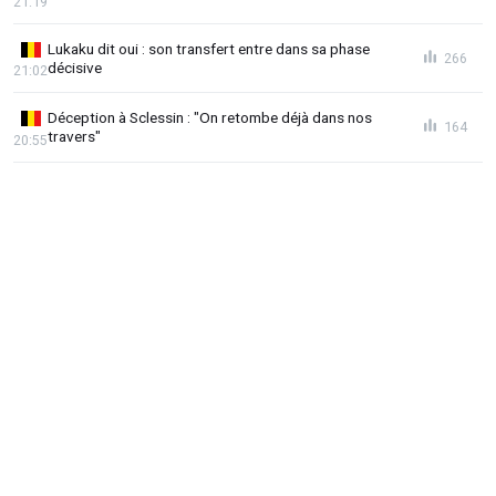
21:19
Lukaku dit oui : son transfert entre dans sa phase
266
décisive
21:02
Déception à Sclessin : "On retombe déjà dans nos
164
travers"
20:55