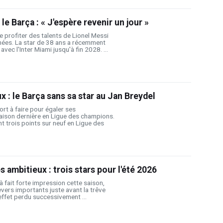
 le Barça : « J'espère revenir un jour »
profiter des talents de Lionel Messi
nées. La star de 38 ans a récemment
vec l'Inter Miami jusqu'à fin 2028. ...
 : le Barça sans sa star au Jan Breydel
ort à faire pour égaler ses
aison dernière en Ligue des champions.
nt trois points sur neuf en Ligue des
s ambitieux : trois stars pour l'été 2026
à fait forte impression cette saison,
vers importants juste avant la trêve
n effet perdu successivement ...