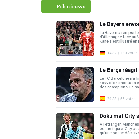
Fcb nieuws
Le Bayern envoie
La Bayern a remporté 
d'Allemagne face au V
Kane s'est illustré en r
14:32
130 votes
Le Barça réagit 
Le FC Barcelone n'a fi
nouvelle remontada et
des champions. La sai
20:38
55 votes
Doku met City s
À l'étranger, Manchest
bonne figure. City po
qu'une passe décisive