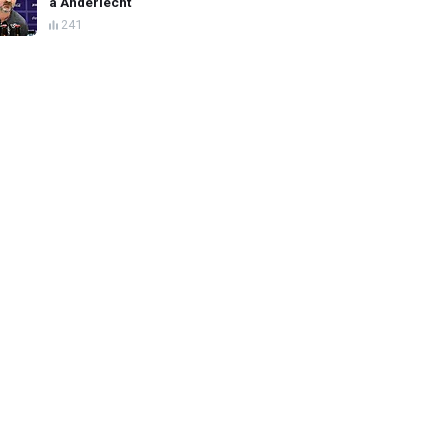
à Anderlecht
241