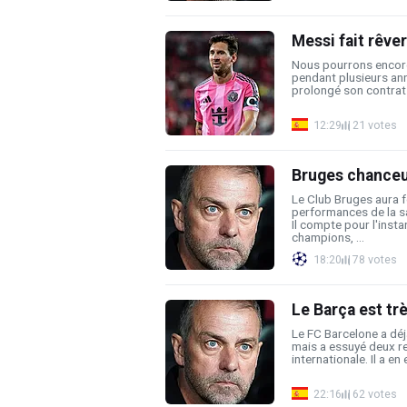
Messi fait rêver
Nous pourrons encore 
pendant plusieurs an
prolongé son contrat a
12:29
21 votes
Bruges chanceux
Le Club Bruges aura f
performances de la s
Il compte pour l'insta
champions, ...
18:20
78 votes
Le Barça est trè
Le FC Barcelone a déj
mais a essuyé deux re
internationale. Il a e
22:16
62 votes