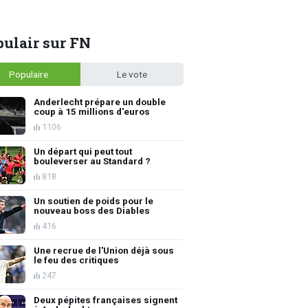
ulair sur FN
Populaire
Le vote
Anderlecht prépare un double
coup à 15 millions d'euros
1106
Un départ qui peut tout
bouleverser au Standard ?
818
Un soutien de poids pour le
nouveau boss des Diables
416
Une recrue de l'Union déjà sous
le feu des critiques
247
Deux pépites françaises signent