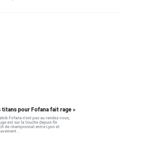
s titans pour Fofana fait rage »
alick Fofana n'est pas au rendez-vous,
uge est sur la touche depuis fin
ch de championnat entre Lyon et
ravement ...