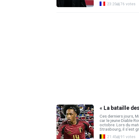
23:20
76 votes
« La bataille de
Ces derniers jours, M
car le jeune Diable Ro
octobre. Lors du mat
Strasbourg, il s'est g
21:45
91 votes