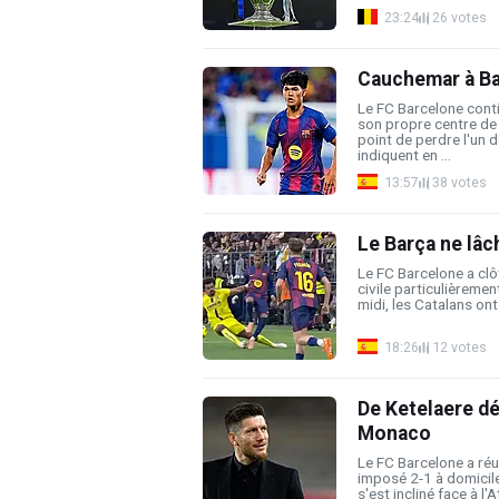
23:24
26 votes
Cauchemar à Bar
Le FC Barcelone conti
son propre centre de 
point de perdre l'un 
indiquent en ...
13:57
38 votes
Le Barça ne lâc
Le FC Barcelone a cl
civile particulièremen
midi, les Catalans ont 
18:26
12 votes
De Ketelaere dé
Monaco
Le FC Barcelone a réus
imposé 2-1 à domicile
s'est incliné face à l'At