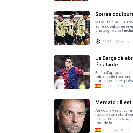
Soirée douloure
Mardi soir, le FC Bar
soirée douloureuse e
d'Espagne s'est inclin
...
22:55
25 votes
Le Barça célèbr
éclatante
En fin d'après-midi, l
fois depuis très lon
000 supporters présen
18:22
23 votes
Mercato : Il est
Au cours des prochai
réduire son retard sur 
s'assurer le plus rap
tour de la ...
23:38
42 votes