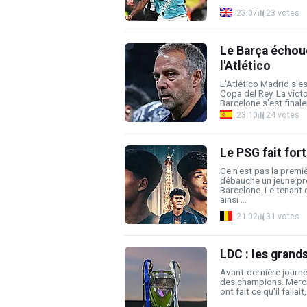
23:07
23 votes
Le Barça échou
l'Atlético
L'Atlético Madrid s'est
Copa del Rey. La victo
Barcelone s'est finale
23:10
24 votes
Le PSG fait for
Ce n'est pas la premi
débauche un jeune pr
Barcelone. Le tenant 
ainsi ...
21:02
31 votes
LDC : les grand
Avant-dernière journé
des champions. Mercre
ont fait ce qu'il fallait