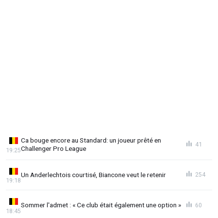
Ca bouge encore au Standard: un joueur prêté en
41
Challenger Pro League
19:25
Un Anderlechtois courtisé, Biancone veut le retenir
254
19:18
Sommer l'admet : « Ce club était également une option »
60
18:45