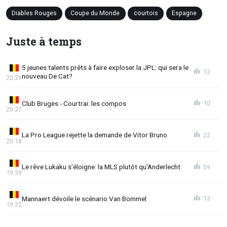
Diables Rouges
Coupe du Monde
courtois
Espagne
Juste à temps
5 jeunes talents prêts à faire exploser la JPL: qui sera le
12
nouveau De Cat?
20:39
Club Bruges - Courtrai: les compos
10
20:27
La Pro League rejette la demande de Vitor Bruno
22
20:18
Le rêve Lukaku s'éloigne: la MLS plutôt qu'Anderlecht
59
19:39
Mannaert dévoile le scénario Van Bommel
13
19:32