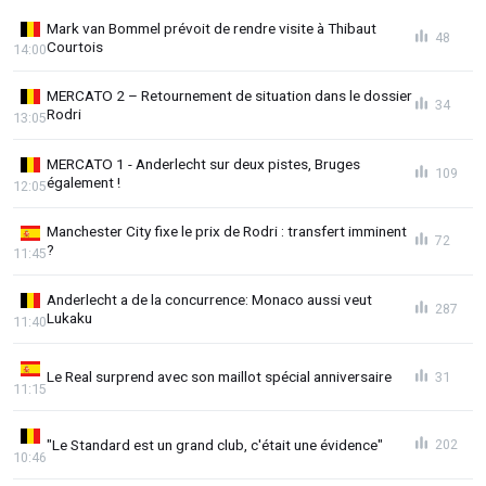
Mark van Bommel prévoit de rendre visite à Thibaut
48
Courtois
14:00
MERCATO 2 – Retournement de situation dans le dossier
34
Rodri
13:05
MERCATO 1 - Anderlecht sur deux pistes, Bruges
109
également !
12:05
Manchester City fixe le prix de Rodri : transfert imminent
72
?
11:45
Anderlecht a de la concurrence: Monaco aussi veut
287
Lukaku
11:40
Le Real surprend avec son maillot spécial anniversaire
31
11:15
"Le Standard est un grand club, c'était une évidence"
202
10:46