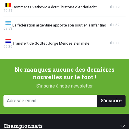
Comment Cvetkovic a écrit l'histoire d'Anderlecht
193
10:21
La fédération argentine apporte son soutien à Infantino
52
09:53
Transfert de Godts : Jorge Mendes s'en mêle
110
09:30
Ne manquez aucune des dernières
nouvelles sur le foot !
S'inscrire à notre newsletter
S'inscrire
Championnats