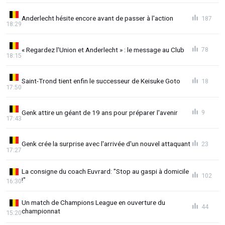
Anderlecht hésite encore avant de passer à l'action
187
18:29
« Regardez l'Union et Anderlecht » : le message au Club
78
18:15
Saint-Trond tient enfin le successeur de Keisuke Goto
18
17:50
Genk attire un géant de 19 ans pour préparer l'avenir
9
17:43
Genk crée la surprise avec l'arrivée d'un nouvel attaquant
23
17:27
La consigne du coach Euvrard: "Stop au gaspi à domicile
102
!"
16:30
Un match de Champions League en ouverture du
44
championnat
15:20