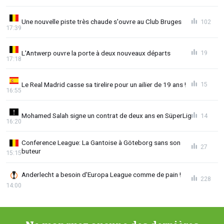
Une nouvelle piste très chaude s'ouvre au Club Bruges
102
17:39
L'Antwerp ouvre la porte à deux nouveaux départs
19
17:18
Le Real Madrid casse sa tirelire pour un ailier de 19 ans !
15
16:55
Mohamed Salah signe un contrat de deux ans en SüperLig
14
16:20
Conference League: La Gantoise à Göteborg sans son
27
buteur
15:15
Anderlecht a besoin d'Europa League comme de pain !
228
14:00