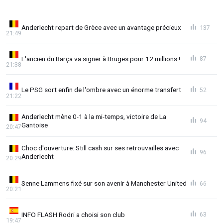
Anderlecht repart de Grèce avec un avantage précieux
137
21:49
L'ancien du Barça va signer à Bruges pour 12 millions !
87
21:38
Le PSG sort enfin de l'ombre avec un énorme transfert
52
21:22
Anderlecht mène 0-1 à la mi-temps, victoire de La
94
Gantoise
20:47
Choc d'ouverture: Still cash sur ses retrouvailles avec
96
Anderlecht
20:29
Senne Lammens fixé sur son avenir à Manchester United
66
20:21
INFO FLASH Rodri a choisi son club
63
19:47