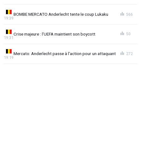
BOMBE MERCATO Anderlecht tente le coup Lukaku
566
19:39
Crise majeure : l'UEFA maintient son boycott
50
19:31
Mercato: Anderlecht passe à l'action pour un attaquant
272
19:19