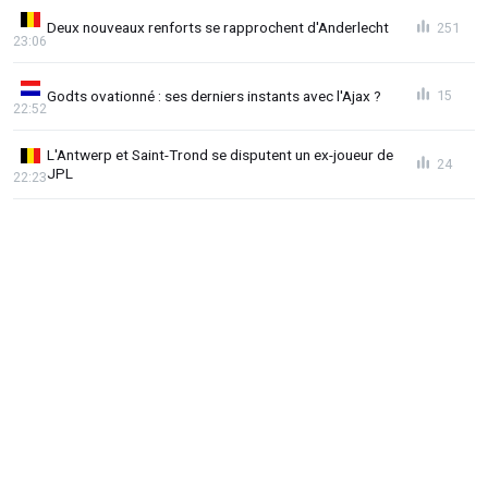
Deux nouveaux renforts se rapprochent d'Anderlecht
251
23:06
Godts ovationné : ses derniers instants avec l'Ajax ?
15
22:52
L'Antwerp et Saint-Trond se disputent un ex-joueur de
24
JPL
22:23