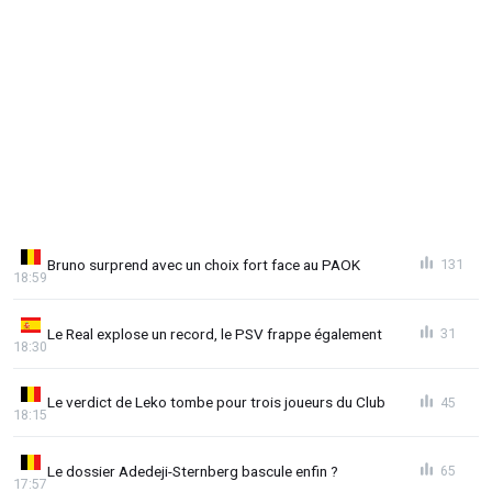
Bruno surprend avec un choix fort face au PAOK
131
18:59
Le Real explose un record, le PSV frappe également
31
18:30
Le verdict de Leko tombe pour trois joueurs du Club
45
18:15
Le dossier Adedeji-Sternberg bascule enfin ?
65
17:57