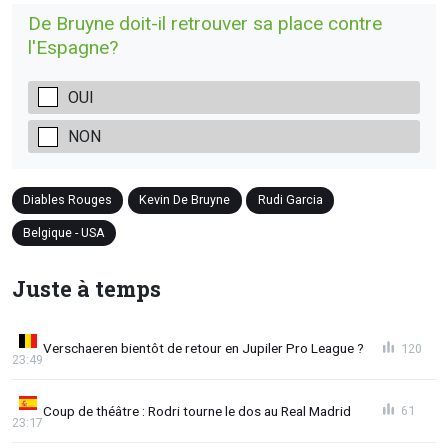
De Bruyne doit-il retrouver sa place contre
l'Espagne?
OUI
NON
Diables Rouges
Kevin De Bruyne
Rudi Garcia
Belgique - USA
Juste à temps
Verschaeren bientôt de retour en Jupiler Pro League ?
120
23:49
Coup de théâtre : Rodri tourne le dos au Real Madrid
61
23:17