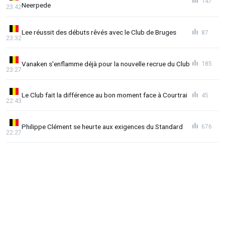
147
Neerpede
23:42
Lee réussit des débuts rêvés avec le Club de Bruges
87
23:32
Vanaken s'enflamme déjà pour la nouvelle recrue du Club
185
23:27
Le Club fait la différence au bon moment face à Courtrai
45
22:43
Philippe Clément se heurte aux exigences du Standard
676
22:27