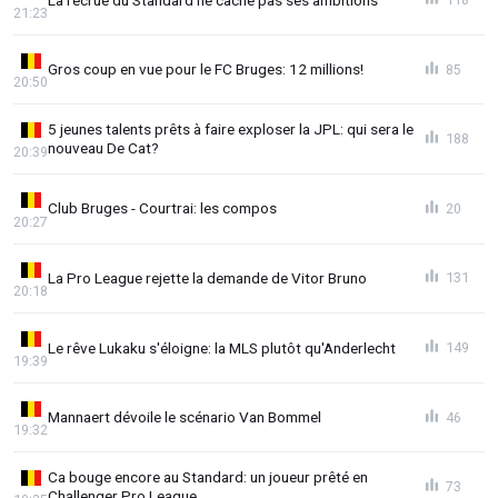
21:23
Gros coup en vue pour le FC Bruges: 12 millions!
85
20:50
5 jeunes talents prêts à faire exploser la JPL: qui sera le
188
nouveau De Cat?
20:39
Club Bruges - Courtrai: les compos
20
20:27
La Pro League rejette la demande de Vitor Bruno
131
20:18
Le rêve Lukaku s'éloigne: la MLS plutôt qu'Anderlecht
149
19:39
Mannaert dévoile le scénario Van Bommel
46
19:32
Ca bouge encore au Standard: un joueur prêté en
73
Challenger Pro League