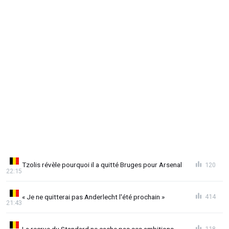
Tzolis révèle pourquoi il a quitté Bruges pour Arsenal
120
22:15
« Je ne quitterai pas Anderlecht l'été prochain »
414
21:43
La recrue du Standard ne cache pas ses ambitions
118