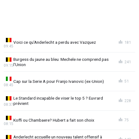
Voici ce qu'Anderlecht a perdu avec Vazquez
181
09:45
Burgess du jaune au bleu: Mechele ne comprend pas
241
l'Union
09:15
Cap sur la Serie A pour Franjo Ivanovic (ex-Union)
51
08:45
Le Standard incapable de viser le top 5 ? Euvrard
228
prévient
08:37
Koffi ou Chambaere? Hubert a fait son choix
75
08:15
Anderlecht accueille un nouveau talent offensif à