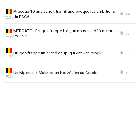
Presque 10 ans sans titre : Bruno évoque les ambitions
44
du RSCA
12:35
MERCATO : Bruges frappe fort, un nouveau défenseur au
68
RSCA ?
12:19
Bruges frappe un grand coup: qui est Jan Virgili?
51
11:30
Un Nigérian à Malines, un Norvégien au Cercle
8
10:30