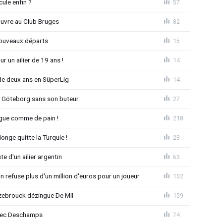
ule enfin ?
57
ouvre au Club Bruges
82
nouveaux départs
15
r un ailier de 19 ans !
14
e deux ans en SüperLig
14
à Göteborg sans son buteur
27
League comme de pain !
218
nge quitte la Turquie !
23
e d'un ailier argentin
63
 refuse plus d'un million d'euros pour un joueur
102
ebrouck dézingue De Mil
159
avec Deschamps
74