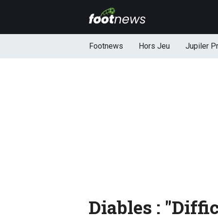
Footnews
Hors Jeu
Jupiler P
Diables : "Diffi