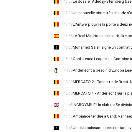
Le dossier Adedeji-Sternberg basc
17:57
Une nouvelle piste très chaude s'
17:39
L'Antwerp ouvre la porte à deux 
17:18
Le Real Madrid casse sa tirelire pou
16:55
Mohamed Salah signe un contrat d
16:20
Conference League: La Gantoise 
15:15
Anderlecht a besoin d'Europa 
14:00
MERCATO 2 - Tonnerre de Brest: No
13:00
MERCATO 1 - Anderlecht sur la pist
12:00
INCROYABLE Un club de 5e division
11:45
Ambiance tendue à Gand: Vanhaez
11:15
Un club puissant a pris contact 
10:45