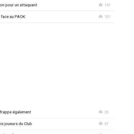
ion pour un attaquant
141
t face au PAOK
101
 frappe également
26
is joueurs du Club
37