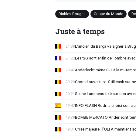
Diables Rouges
Coupe du Monde
Do
Juste à temps
L'ancien du Barça va signer à Brug
21:38
Le PSG sort enfin de l'ombre avec
21:22
Anderlecht mène 0-1 à la mi-temps
20:47
Choc d'ouverture: Still cash sur s
20:29
Senne Lammens fixé sur son aveni
20:21
INFO FLASH Rodri a choisi son cl
19:47
BOMBE MERCATO Anderlecht tente
19:39
Crise majeure : l'UEFA maintient s
19:31