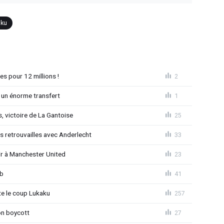
ku
es pour 12 millions !
2
 un énorme transfert
1
, victoire de La Gantoise
25
es retrouvailles avec Anderlecht
33
r à Manchester United
23
ub
41
 le coup Lukaku
257
on boycott
27