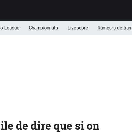
ro League
Championnats
Livescore
Rumeurs de tran
cile de dire que si on