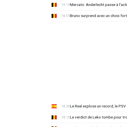
Mercato: Anderlecht passe à l'act
19:19
Bruno surprend avec un choix for
18:59
Le Real explose un record, le PSV
18:30
Le verdict de Leko tombe pour tro
18:15