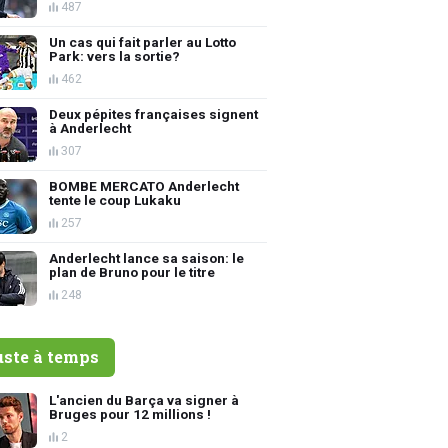
487
Un cas qui fait parler au Lotto
Park: vers la sortie?
462
Deux pépites françaises signent
à Anderlecht
307
BOMBE MERCATO Anderlecht
tente le coup Lukaku
257
Anderlecht lance sa saison: le
plan de Bruno pour le titre
248
uste à temps
L'ancien du Barça va signer à
Bruges pour 12 millions !
2