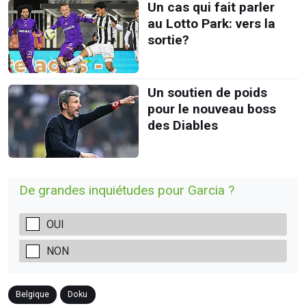
Un cas qui fait parler
au Lotto Park: vers la
sortie?
Un soutien de poids
pour le nouveau boss
des Diables
De grandes inquiétudes pour Garcia ?
OUI
NON
Belgique
Doku