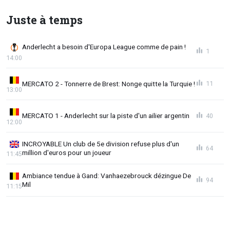
Juste à temps
Anderlecht a besoin d'Europa League comme de pain !
1
14:00
MERCATO 2 - Tonnerre de Brest: Nonge quitte la Turquie !
11
13:00
MERCATO 1 - Anderlecht sur la piste d'un ailier argentin
40
12:00
INCROYABLE Un club de 5e division refuse plus d'un
64
million d'euros pour un joueur
11:45
Ambiance tendue à Gand: Vanhaezebrouck dézingue De
94
Mil
11:15