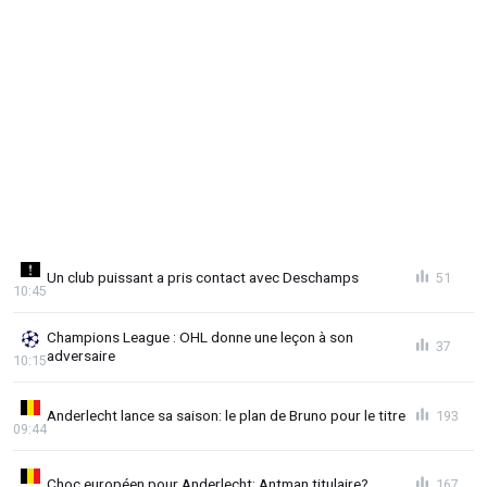
Un club puissant a pris contact avec Deschamps
51
10:45
Champions League : OHL donne une leçon à son
37
adversaire
10:15
Anderlecht lance sa saison: le plan de Bruno pour le titre
193
09:44
Choc européen pour Anderlecht: Antman titulaire?
167