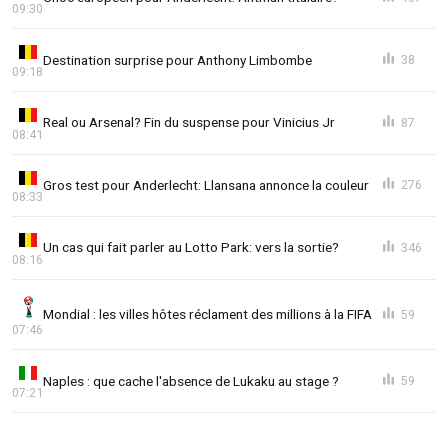
09:30
Destination surprise pour Anthony Limbombe
38
09:18
Real ou Arsenal? Fin du suspense pour Vinicius Jr
87
08:41
Gros test pour Anderlecht: Llansana annonce la couleur
276
08:33
Un cas qui fait parler au Lotto Park: vers la sortie?
346
08:16
Mondial : les villes hôtes réclament des millions à la FIFA
59
07:46
Naples : que cache l'absence de Lukaku au stage ?
59
07:21