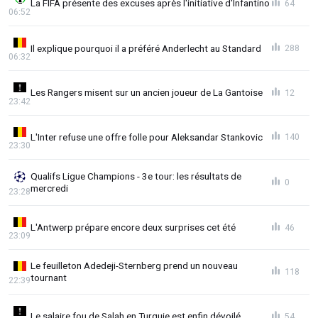
La FIFA présente des excuses après l'initiative d'Infantino
64
06:52
Il explique pourquoi il a préféré Anderlecht au Standard
288
06:32
Les Rangers misent sur un ancien joueur de La Gantoise
12
23:42
L'Inter refuse une offre folle pour Aleksandar Stankovic
140
23:30
Qualifs Ligue Champions - 3e tour: les résultats de
0
mercredi
23:28
L'Antwerp prépare encore deux surprises cet été
46
23:09
Le feuilleton Adedeji-Sternberg prend un nouveau
118
tournant
22:39
Le salaire fou de Salah en Turquie est enfin dévoilé
54