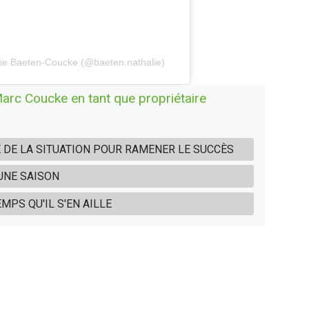
lie Baeten-Coucke (@baeten.nathalie)
arc Coucke en tant que propriétaire
E DE LA SITUATION POUR RAMENER LE SUCCÈS
UNE SAISON
MPS QU'IL S'EN AILLE