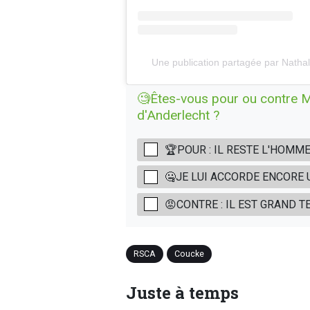
Une publication partagée par Natha
🧐Êtes-vous pour ou contre M
d'Anderlecht ?
🏆POUR : IL RESTE L'HOMM
🤐JE LUI ACCORDE ENCORE 
😡CONTRE : IL EST GRAND TE
RSCA
Coucke
Juste à temps