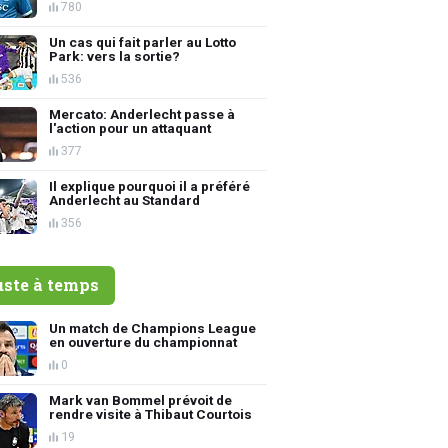
780
Un cas qui fait parler au Lotto
Park: vers la sortie?
536
Mercato: Anderlecht passe à
l'action pour un attaquant
377
Il explique pourquoi il a préféré
Anderlecht au Standard
356
uste à temps
Un match de Champions League
en ouverture du championnat
0
Mark van Bommel prévoit de
rendre visite à Thibaut Courtois
19