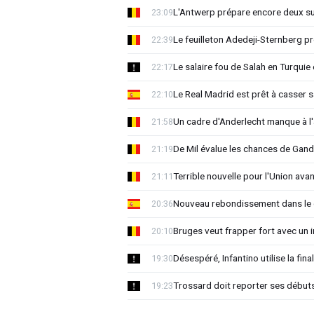
L'Antwerp prépare encore deux su
23:09
Le feuilleton Adedeji-Sternberg p
22:39
Le salaire fou de Salah en Turquie 
22:17
Le Real Madrid est prêt à casser sa
22:10
Un cadre d'Anderlecht manque à l'a
21:58
De Mil évalue les chances de Gan
21:19
Terrible nouvelle pour l'Union ava
21:11
Nouveau rebondissement dans le d
20:36
Bruges veut frapper fort avec un i
20:10
Désespéré, Infantino utilise la 
19:30
Trossard doit reporter ses début
19:23