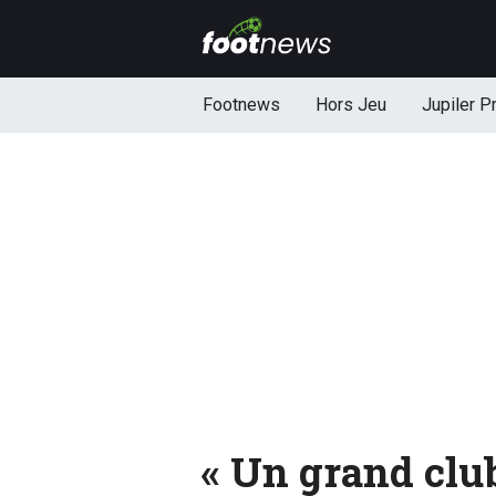
Footnews
Hors Jeu
Jupiler P
« Un grand club