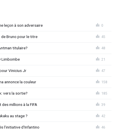
e leçon à son adversaire
0
 de Bruno pour le titre
45
ntman titulaire?
48
ny Limbombe
21
pour Vinicius Jr
47
na annonce la couleur
158
: vers la sortie?
185
 des millions à la FIFA
39
ukaku au stage ?
42
l'initiative d'Infantino
46