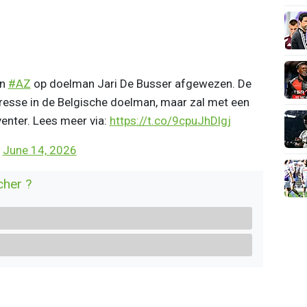
an
#AZ
op doelman Jari De Busser afgewezen. De
eresse in de Belgische doelman, maar zal met een
enter. Lees meer via:
https://t.co/9cpuJhDlgj
)
June 14, 2026
cher ?