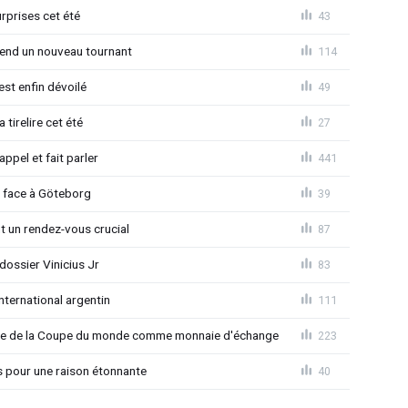
rprises cet été
43
rend un nouveau tournant
114
est enfin dévoilé
49
 tirelire cet été
27
ppel et fait parler
441
d face à Göteborg
39
nt un rendez-vous crucial
87
ossier Vinicius Jr
83
nternational argentin
111
finale de la Coupe du monde comme monnaie d'échange
223
s pour une raison étonnante
40