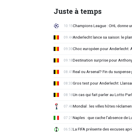
Juste à temps
Champions League : OHL donne un
10:15
Anderlecht lance sa saison: le plan
09:44
Choc européen pour Anderlecht: A
09:30
Destination surprise pour Antho
09:18
Real ou Arsenal? Fin du suspense 
08:41
Gros test pour Anderlecht: Llansa
08:33
Un cas qui fait parler au Lotto Park
08:16
Mondial : les villes hôtes réclament
07:46
Naples : que cache l'absence de L
07:21
La FIFA présente des excuses après 
06:52