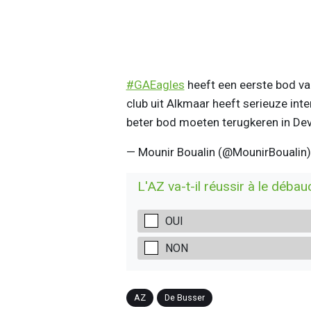
#GAEagles
heeft een eerste bod v
club uit Alkmaar heeft serieuze int
beter bod moeten terugkeren in Dev
— Mounir Boualin (@MounirBoualin
L'AZ va-t-il réussir à le débau
OUI
NON
AZ
De Busser