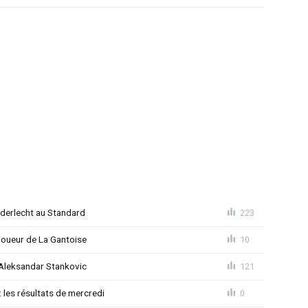
Anderlecht au Standard
223
joueur de La Gantoise
10
r Aleksandar Stankovic
121
 les résultats de mercredi
0