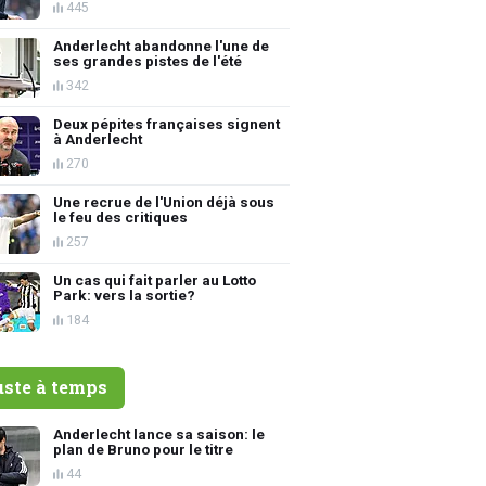
445
Anderlecht abandonne l'une de
ses grandes pistes de l'été
342
Deux pépites françaises signent
à Anderlecht
270
Une recrue de l'Union déjà sous
le feu des critiques
257
Un cas qui fait parler au Lotto
Park: vers la sortie?
184
uste à temps
Anderlecht lance sa saison: le
plan de Bruno pour le titre
44