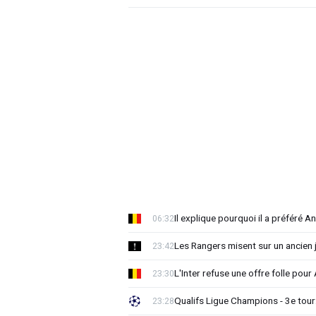
Il explique pourquoi il a préféré 
06:32
Les Rangers misent sur un ancien 
23:42
L'Inter refuse une offre folle pou
23:30
Qualifs Ligue Champions - 3e tour:
23:28