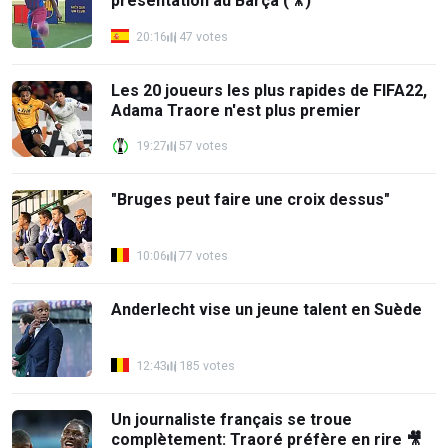
présentation au Barça (🎥)
20:16
47 votes
Les 20 joueurs les plus rapides de FIFA22,
Adama Traore n'est plus premier
19:27
57 votes
"Bruges peut faire une croix dessus"
10:06
77 votes
Anderlecht vise un jeune talent en Suède
12:43
185 votes
Un journaliste français se troue
complètement: Traoré préfère en rire 🎥