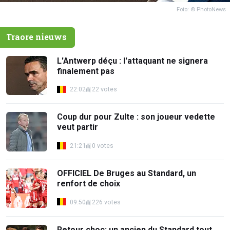
Foto: © PhotoNews
Traore nieuws
L'Antwerp déçu : l'attaquant ne signera
finalement pas
22:02
22 votes
Coup dur pour Zulte : son joueur vedette
veut partir
21:21
0 votes
OFFICIEL De Bruges au Standard, un
renfort de choix
09:50
226 votes
Retour choc: un ancien du Standard tout