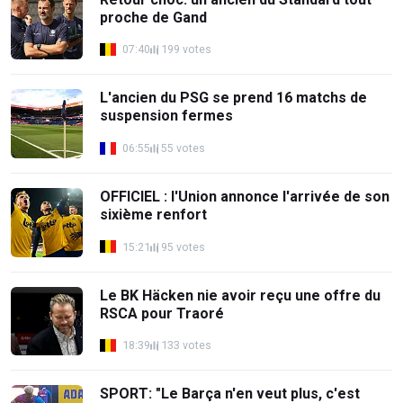
proche de Gand
07:40
199 votes
L'ancien du PSG se prend 16 matchs de
suspension fermes
06:55
55 votes
OFFICIEL : l'Union annonce l'arrivée de son
sixième renfort
15:21
95 votes
Le BK Häcken nie avoir reçu une offre du
RSCA pour Traoré
18:39
133 votes
SPORT: "Le Barça n'en veut plus, c'est