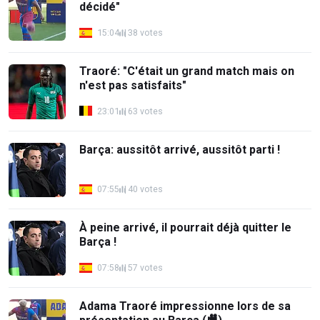
décidé"
15:04
38 votes
Traoré: "C'était un grand match mais on
n'est pas satisfaits"
23:01
63 votes
Barça: aussitôt arrivé, aussitôt parti !
07:55
40 votes
À peine arrivé, il pourrait déjà quitter le
Barça !
07:58
57 votes
Adama Traoré impressionne lors de sa