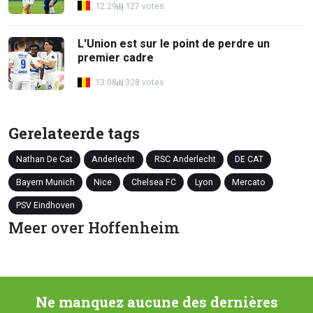
12:29
127 votes
L'Union est sur le point de perdre un
premier cadre
13:08
328 votes
Gerelateerde tags
Nathan De Cat
Anderlecht
RSC Anderlecht
DE CAT
Bayern Munich
Nice
Chelsea FC
Lyon
Mercato
PSV Eindhoven
Meer over Hoffenheim
Ne manquez aucune des dernières