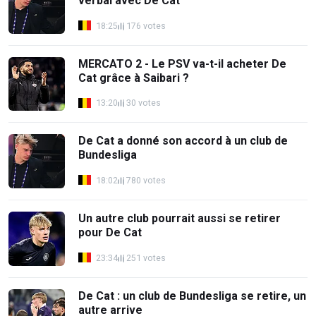
verbal avec De Cat
18:25
176 votes
MERCATO 2 - Le PSV va-t-il acheter De
Cat grâce à Saibari ?
13:20
30 votes
De Cat a donné son accord à un club de
Bundesliga
18:02
780 votes
Un autre club pourrait aussi se retirer
pour De Cat
23:34
251 votes
De Cat : un club de Bundesliga se retire, un
autre arrive