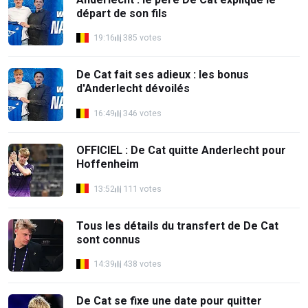
départ de son fils
19:16
385 votes
De Cat fait ses adieux : les bonus
d'Anderlecht dévoilés
16:49
346 votes
OFFICIEL : De Cat quitte Anderlecht pour
Hoffenheim
13:52
111 votes
Tous les détails du transfert de De Cat
sont connus
14:39
438 votes
De Cat se fixe une date pour quitter