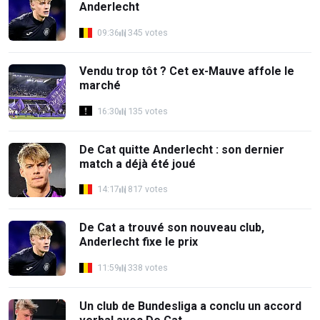
Anderlecht
09:36
345 votes
Vendu trop tôt ? Cet ex-Mauve affole le
marché
16:30
135 votes
De Cat quitte Anderlecht : son dernier
match a déjà été joué
14:17
817 votes
De Cat a trouvé son nouveau club,
Anderlecht fixe le prix
11:59
338 votes
Un club de Bundesliga a conclu un accord