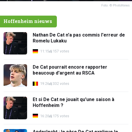
Foto: © PhotoNews
Hoffenheim nieuws
Nathan De Cat n'a pas commis l'erreur de
Romelu Lukaku
11:15
157 votes
De Cat pourrait encore rapporter
beaucoup d'argent au RSCA
19:26
332 votes
Et si De Cat ne jouait qu'une saison à
Hoffenheim ?
16:20
175 votes
Anderlecht : le père De Cat explique le