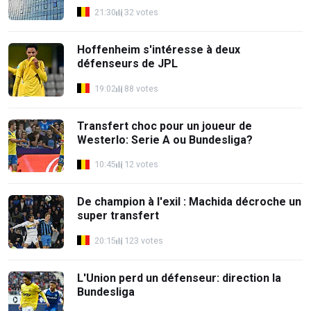
21:30
32 votes
Hoffenheim s'intéresse à deux
défenseurs de JPL
19:02
88 votes
Transfert choc pour un joueur de
Westerlo: Serie A ou Bundesliga?
10:45
12 votes
De champion à l'exil : Machida décroche un
super transfert
20:15
123 votes
L'Union perd un défenseur: direction la
Bundesliga