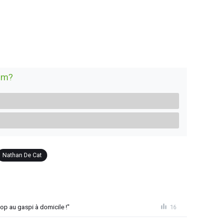
eim?
Nathan De Cat
op au gaspi à domicile !"
16