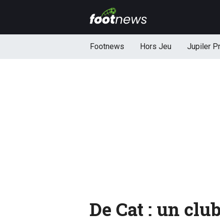
Footnews
Hors Jeu
Jupiler P
De Cat : un clu