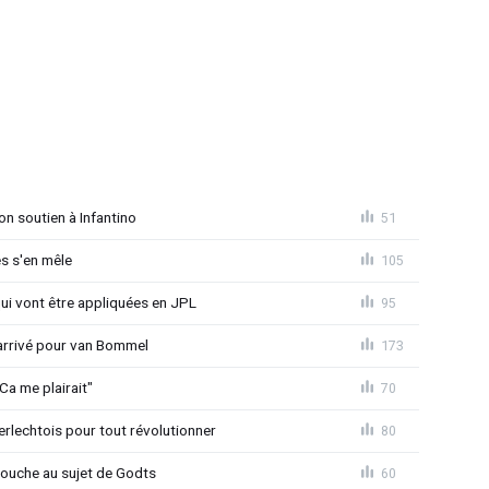
on soutien à Infantino
51
s s'en mêle
105
qui vont être appliquées en JPL
95
 arrivé pour van Bommel
173
Ca me plairait"
70
rlechtois pour tout révolutionner
80
 couche au sujet de Godts
60