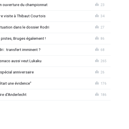
n ouverture du championnat
23
 visite à Thibaut Courtois
34
uation dans le dossier Rodri
27
pistes, Bruges également !
86
ri : transfert imminent ?
68
Monaco aussi veut Lukaku
265
spécial anniversaire
26
était une évidence"
176
ire d'Anderlecht
186