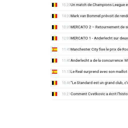
Un match de Champions League e
15:20
Mark van Bommel prévoit de rendre
14:00
MERCATO 2 – Retournement de sit
13:05
MERCATO 1 - Anderlecht sur deux 
12:05
Manchester City fixe le prix de Rod
11:45
Anderlecht a de la concurrence: 
11:40
Le Real surprend avec son maillot 
11:15
"Le Standard est un grand club, c'
10:46
Comment Cvetkovic a écrit l'histo
10:21