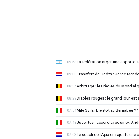
La fédération argentine apporte s
09:53
Transfert de Godts : Jorge Mende
09:30
Arbitrage : les règles du Mondial 
08:54
Diables rouges : le grand jour est
08:29
Mile Svilar bientôt au Bernabéu ? "
07:51
Juventus : accord avec un ex-Ande
07:18
Le coach de l'Ajax en rajoute une
07:03