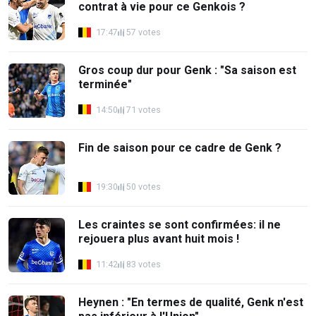
contrat à vie pour ce Genkois ?
17:47
57 votes
Gros coup dur pour Genk : "Sa saison est
terminée"
14:50
71 votes
Fin de saison pour ce cadre de Genk ?
19:30
50 votes
Les craintes se sont confirmées: il ne
rejouera plus avant huit mois !
11:42
83 votes
Heynen : "En termes de qualité, Genk n'est