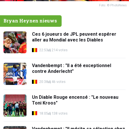
Foto: © PhotoNews
Bryan Heynen nieuws
Ces 6 joueurs de JPL peuvent espérer
aller au Mondial avec les Diables
22:53
214 votes
Vandenbempt : "Il a été exceptionnel
contre Anderlecht"
20:38
46 votes
Un Diable Rouge encensé : "Le nouveau
Toni Kroos"
18:05
138 votes
Vandenbempt : "Il mérite sa sélection chez