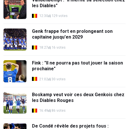
les Diables"
12:30
129 votes
Genk frappe fort en prolongeant son
capitaine jusqu'en 2029
18:27
16 votes
Fink : "Il ne pourra pas tout jouer la saison
prochaine"
21:02
30 votes
Boskamp veut voir ces deux Genkois chez
les Diables Rouges
16:49
86 votes
De Condé révèle des projets fous :