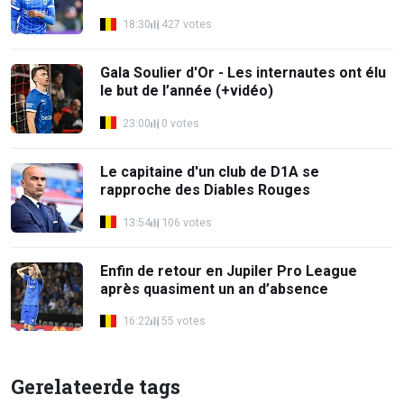
18:30
427 votes
Gala Soulier d'Or - Les internautes ont élu
le but de l’année (+vidéo)
23:00
0 votes
Le capitaine d'un club de D1A se
rapproche des Diables Rouges
13:54
106 votes
Enfin de retour en Jupiler Pro League
après quasiment un an d’absence
16:22
55 votes
Gerelateerde tags