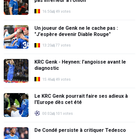
pas inférieur à l'Union"
16:50
49 votes
Un joueur de Genk ne le cache pas :
"J'espère devenir Diable Rouge"
13:20
77 votes
KRC Genk - Heynen: l'angoisse avant le
diagnostic
15:46
49 votes
Le KRC Genk pourrait faire ses adieux à
l'Europe dès cet été
00:02
101 votes
De Condé persiste à critiquer Tedesco