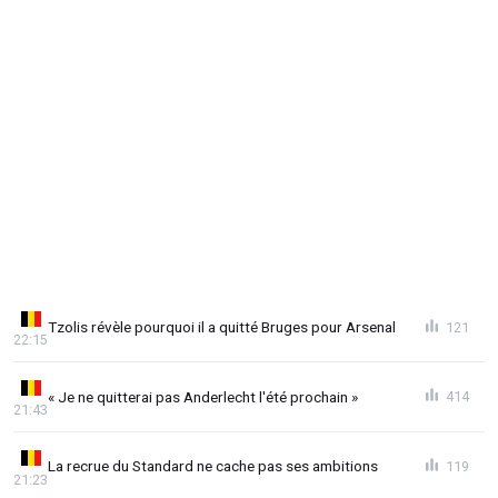
Tzolis révèle pourquoi il a quitté Bruges pour Arsenal
121
22:15
« Je ne quitterai pas Anderlecht l'été prochain »
414
21:43
La recrue du Standard ne cache pas ses ambitions
119
21:23