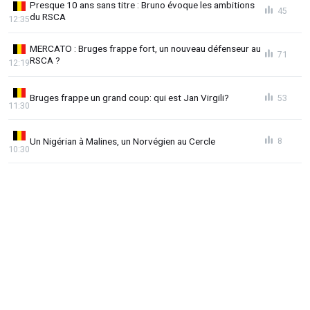
Presque 10 ans sans titre : Bruno évoque les ambitions
45
du RSCA
12:35
MERCATO : Bruges frappe fort, un nouveau défenseur au
71
RSCA ?
12:19
Bruges frappe un grand coup: qui est Jan Virgili?
53
11:30
Un Nigérian à Malines, un Norvégien au Cercle
8
10:30