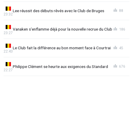
Lee réussit des débuts rêvés avec le Club de Bruges
88
23:32
Vanaken s'enflamme déjà pour la nouvelle recrue du Club
186
23:27
Le Club fait la différence au bon moment face à Courtrai
45
22:43
Philippe Clément se heurte aux exigences du Standard
676
22:27