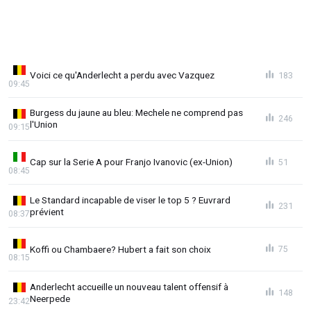
Voici ce qu'Anderlecht a perdu avec Vazquez
183
09:45
Burgess du jaune au bleu: Mechele ne comprend pas
246
l'Union
09:15
Cap sur la Serie A pour Franjo Ivanovic (ex-Union)
51
08:45
Le Standard incapable de viser le top 5 ? Euvrard
231
prévient
08:37
Koffi ou Chambaere? Hubert a fait son choix
75
08:15
Anderlecht accueille un nouveau talent offensif à
148
Neerpede
23:42