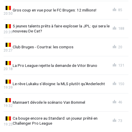
Gros coup en vue pour le FC Bruges: 12 millions!
85
20:50
5 jeunes talents prêts à faire exploser la JPL: qui sera le
188
nouveau De Cat?
20:39
Club Bruges - Courtrai: les compos
20
20:27
La Pro League rejette la demande de Vitor Bruno
131
20:18
Le rêve Lukaku s'éloigne: la MLS plutôt qu'Anderlecht
150
19:39
Mannaert dévoile le scénario Van Bommel
46
19:32
Ca bouge encore au Standard: un joueur prêté en
73
Challenger Pro League
19:25