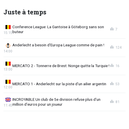
Juste à temps
Conference League: La Gantoise à Göteborg sans son
7
buteur
15:15
Anderlecht a besoin d'Europa League comme de pain !
124
14:00
MERCATO 2 - Tonnerre de Brest: Nonge quitte la Turquie !
16
13:00
MERCATO 1 - Anderlecht sur la piste d'un ailier argentin
53
12:00
INCROYABLE Un club de 5e division refuse plus d'un
81
million d'euros pour un joueur
11:45