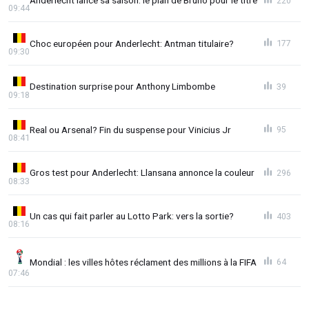
Anderlecht lance sa saison: le plan de Bruno pour le titre
220
09:44
Choc européen pour Anderlecht: Antman titulaire?
177
09:30
Destination surprise pour Anthony Limbombe
39
09:18
Real ou Arsenal? Fin du suspense pour Vinicius Jr
95
08:41
Gros test pour Anderlecht: Llansana annonce la couleur
296
08:33
Un cas qui fait parler au Lotto Park: vers la sortie?
403
08:16
Mondial : les villes hôtes réclament des millions à la FIFA
64
07:46