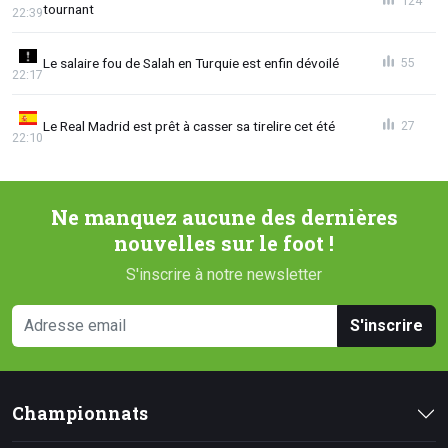
124
tournant
22:39
Le salaire fou de Salah en Turquie est enfin dévoilé
55
22:17
Le Real Madrid est prêt à casser sa tirelire cet été
27
22:10
Ne manquez aucune des dernières
nouvelles sur le foot !
S'inscrire à notre newsletter
S'inscrire
Championnats