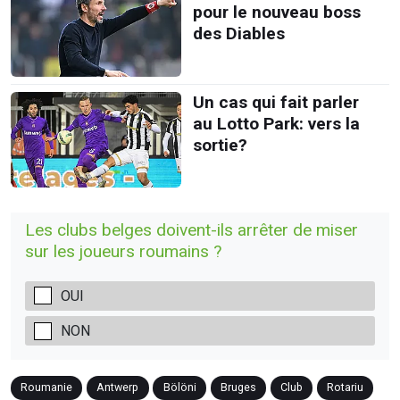
pour le nouveau boss
des Diables
Un cas qui fait parler
au Lotto Park: vers la
sortie?
Les clubs belges doivent-ils arrêter de miser
sur les joueurs roumains ?
OUI
NON
Roumanie
Antwerp
Bölöni
Bruges
Club
Rotariu