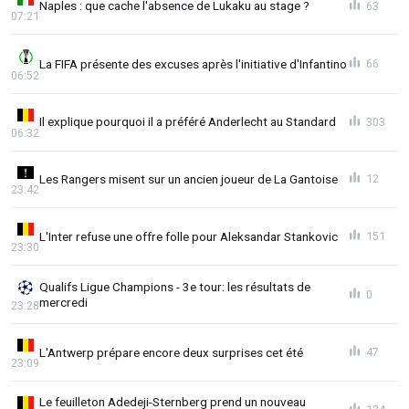
Naples : que cache l'absence de Lukaku au stage ?
63
07:21
La FIFA présente des excuses après l'initiative d'Infantino
66
06:52
Il explique pourquoi il a préféré Anderlecht au Standard
303
06:32
Les Rangers misent sur un ancien joueur de La Gantoise
12
23:42
L'Inter refuse une offre folle pour Aleksandar Stankovic
151
23:30
Qualifs Ligue Champions - 3e tour: les résultats de
0
mercredi
23:28
L'Antwerp prépare encore deux surprises cet été
47
23:09
Le feuilleton Adedeji-Sternberg prend un nouveau