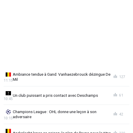
Ambiance tendue à Gand: Vanhaezebrouck dézingue De
127
Mil
11:15
Un club puissant a pris contact avec Deschamps
61
10:45
Champions League : OHL donne une leçon à son
42
adversaire
10:15