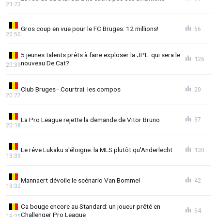
21:23
Gros coup en vue pour le FC Bruges: 12 millions!
66
20:50
5 jeunes talents prêts à faire exploser la JPL: qui sera le
126
nouveau De Cat?
20:39
Club Bruges - Courtrai: les compos
20
20:27
La Pro League rejette la demande de Vitor Bruno
97
20:18
Le rêve Lukaku s'éloigne: la MLS plutôt qu'Anderlecht
130
19:39
Mannaert dévoile le scénario Van Bommel
42
19:32
Ca bouge encore au Standard: un joueur prêté en
64
Challenger Pro League
19:25