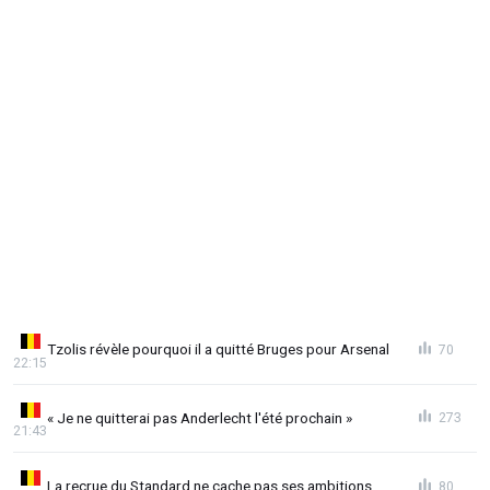
Tzolis révèle pourquoi il a quitté Bruges pour Arsenal
70
22:15
« Je ne quitterai pas Anderlecht l'été prochain »
273
21:43
La recrue du Standard ne cache pas ses ambitions
80