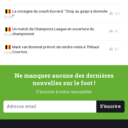
La consigne du coach Euvrard: "Stop au gaspi à domicile
121
!"
16:30
Un match de Champions League en ouverture du
47
championnat
15:20
Mark van Bommel prévoit de rendre visite à Thibaut
51
Courtois
14:00
Ne manquez aucune des dernières
nouvelles sur le foot !
S'inscrire à notre newsletter
S'inscrire