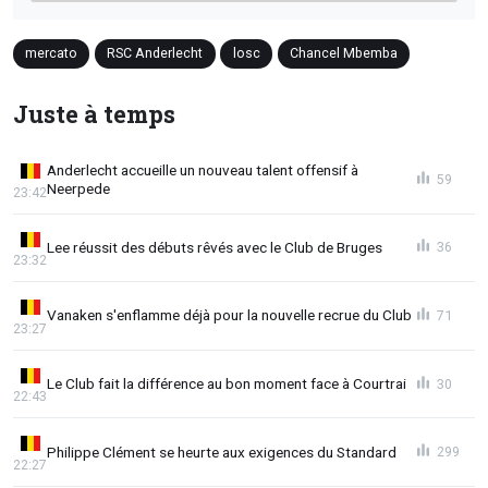
mercato
RSC Anderlecht
losc
Chancel Mbemba
Juste à temps
Anderlecht accueille un nouveau talent offensif à
59
Neerpede
23:42
Lee réussit des débuts rêvés avec le Club de Bruges
36
23:32
Vanaken s'enflamme déjà pour la nouvelle recrue du Club
71
23:27
Le Club fait la différence au bon moment face à Courtrai
30
22:43
Philippe Clément se heurte aux exigences du Standard
299
22:27