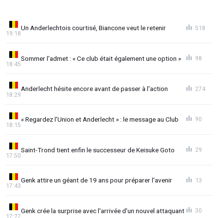
Un Anderlechtois courtisé, Biancone veut le retenir
518
19:18
Sommer l'admet : « Ce club était également une option »
98
18:45
Anderlecht hésite encore avant de passer à l'action
274
18:29
« Regardez l'Union et Anderlecht » : le message au Club
90
18:15
Saint-Trond tient enfin le successeur de Keisuke Goto
29
17:50
Genk attire un géant de 19 ans pour préparer l'avenir
13
17:43
Genk crée la surprise avec l'arrivée d'un nouvel attaquant
30
17:27