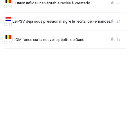
L'Union inflige une véritable raclée à Westerlo
20
22:46
Le PSV déjà sous pression malgré le récital de Fernandez
21
22:16
L'OM fonce sur la nouvelle pépite de Gand
18
22:03