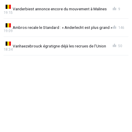
Vanderbiest annonce encore du mouvement à Malines
9
19:15
Ambros recale le Standard : « Anderlecht est plus grand »
146
19:09
Vanhaezebrouck égratigne déjà les recrues de l'Union
50
18:34