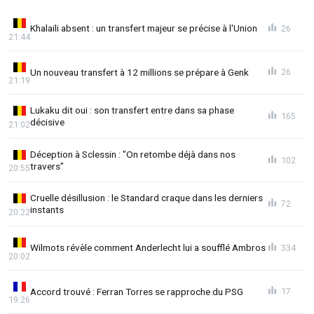
Khalaili absent : un transfert majeur se précise à l'Union
26
21:44
Un nouveau transfert à 12 millions se prépare à Genk
26
21:19
Lukaku dit oui : son transfert entre dans sa phase
165
décisive
21:02
Déception à Sclessin : "On retombe déjà dans nos
102
travers"
20:55
Cruelle désillusion : le Standard craque dans les derniers
72
instants
20:22
Wilmots révèle comment Anderlecht lui a soufflé Ambros
334
20:02
Accord trouvé : Ferran Torres se rapproche du PSG
17
19:26