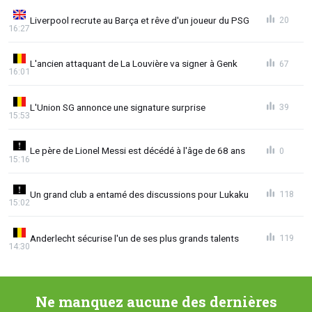
Liverpool recrute au Barça et rêve d'un joueur du PSG
20
16:27
L'ancien attaquant de La Louvière va signer à Genk
67
16:01
L'Union SG annonce une signature surprise
39
15:53
Le père de Lionel Messi est décédé à l'âge de 68 ans
0
15:16
Un grand club a entamé des discussions pour Lukaku
118
15:02
Anderlecht sécurise l'un de ses plus grands talents
119
14:30
Ne manquez aucune des dernières