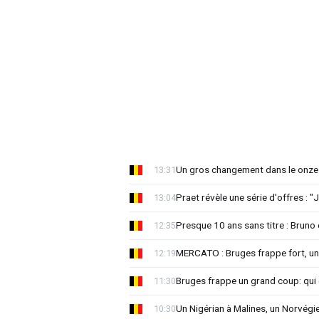
Un gros changement dans le onze 
13:31
Praet révèle une série d'offres : "J
13:04
Presque 10 ans sans titre : Brun
12:35
MERCATO : Bruges frappe fort, u
12:19
Bruges frappe un grand coup: qui e
11:30
Un Nigérian à Malines, un Norvégi
10:30