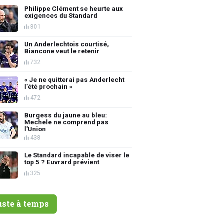
Philippe Clément se heurte aux
exigences du Standard
801
Un Anderlechtois courtisé,
Biancone veut le retenir
732
« Je ne quitterai pas Anderlecht
l'été prochain »
472
Burgess du jaune au bleu:
Mechele ne comprend pas
l'Union
438
Le Standard incapable de viser le
top 5 ? Euvrard prévient
325
uste à temps