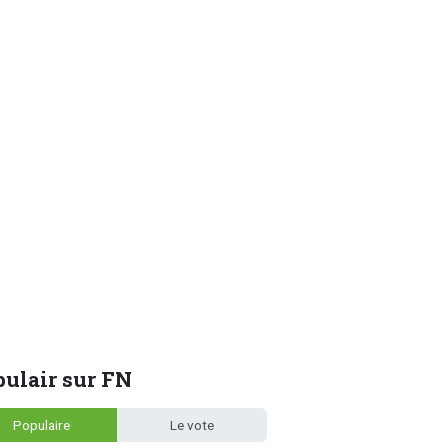
ulair sur FN
Populaire
Le vote