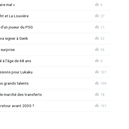
ire mal »
6
ht et La Louvière
27
e d'un joueur du PSG
11
 va signer à Genk
32
 surprise
26
é à l'âge de 68 ans
0
ssions pour Lukaku
101
us grands talents
100
le marché des transferts
18
 retour avant 2030 ?
101