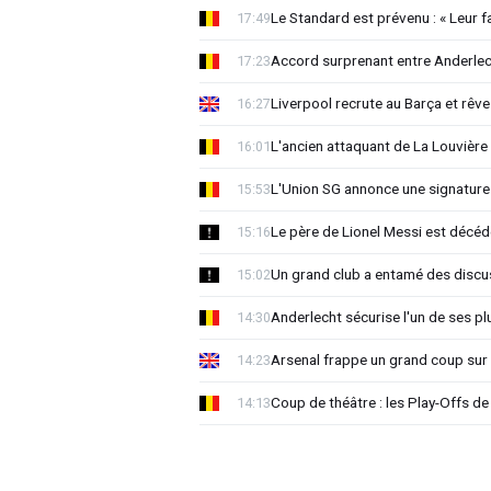
Le Standard est prévenu : « Leur fa
17:49
Accord surprenant entre Anderlec
17:23
Liverpool recrute au Barça et rêv
16:27
L'ancien attaquant de La Louvière
16:01
L'Union SG annonce une signature
15:53
Le père de Lionel Messi est décéd
15:16
Un grand club a entamé des discu
15:02
Anderlecht sécurise l'un de ses pl
14:30
Arsenal frappe un grand coup sur 
14:23
Coup de théâtre : les Play-Offs de
14:13