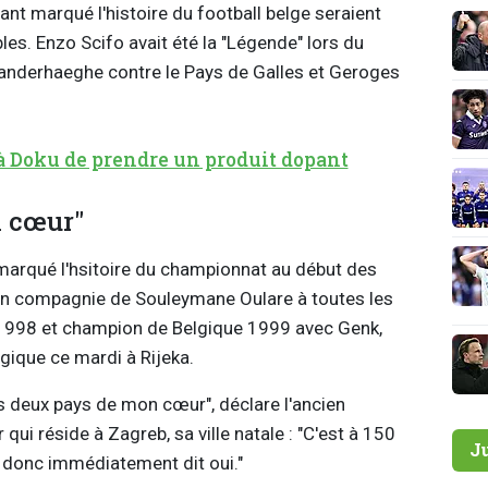
yant marqué l'histoire du football belge seraient
les. Enzo Scifo avait été la "Légende" lors du
anderhaeghe contre le Pays de Galles et Geroges
à Doku de prendre un produit dopant
n cœur"
a marqué l'hsitoire du championnat au début des
r en compagnie de Souleymane Oulare à toutes les
 1998 et champion de Belgique 1999 avec Genk,
elgique ce mardi à Rijeka.
es deux pays de mon cœur", déclare l'ancien
qui réside à Zagreb, sa ville natale : "C'est à 150
J
ai donc immédiatement dit oui."