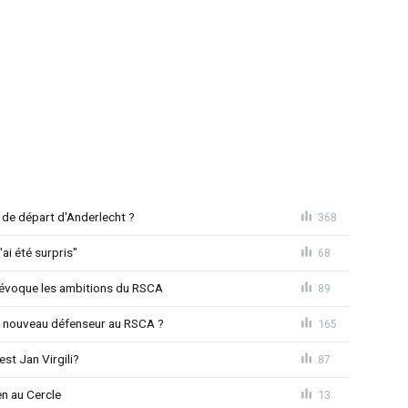
de départ d'Anderlecht ?
368
'ai été surpris"
68
o évoque les ambitions du RSCA
89
n nouveau défenseur au RSCA ?
165
st Jan Virgili?
87
en au Cercle
13