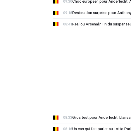
Choc européen pour Anderlecht: A
09:30
Destination surprise pour Antho
09:18
Real ou Arsenal? Fin du suspense 
08:41
Gros test pour Anderlecht: Llansa
08:33
Un cas qui fait parler au Lotto Park
08:16