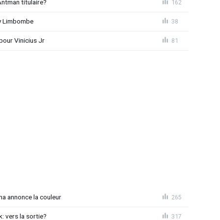
ntman titulaire?
162
ny Limbombe
38
pour Vinicius Jr
81
na annonce la couleur
265
: vers la sortie?
317