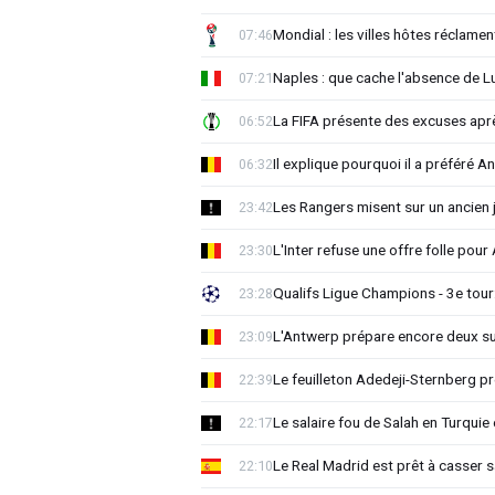
Mondial : les villes hôtes réclament
07:46
Naples : que cache l'absence de L
07:21
La FIFA présente des excuses après 
06:52
Il explique pourquoi il a préféré 
06:32
Les Rangers misent sur un ancien 
23:42
L'Inter refuse une offre folle pou
23:30
Qualifs Ligue Champions - 3e tour:
23:28
L'Antwerp prépare encore deux su
23:09
Le feuilleton Adedeji-Sternberg p
22:39
Le salaire fou de Salah en Turquie 
22:17
Le Real Madrid est prêt à casser sa
22:10