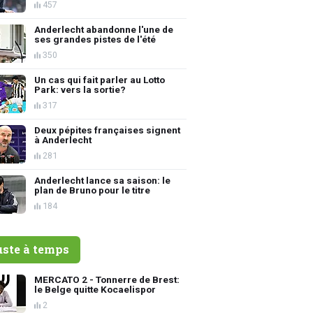
457
Anderlecht abandonne l'une de
ses grandes pistes de l'été
350
Un cas qui fait parler au Lotto
Park: vers la sortie?
317
Deux pépites françaises signent
à Anderlecht
281
Anderlecht lance sa saison: le
plan de Bruno pour le titre
184
uste à temps
MERCATO 2 - Tonnerre de Brest:
le Belge quitte Kocaelispor
2