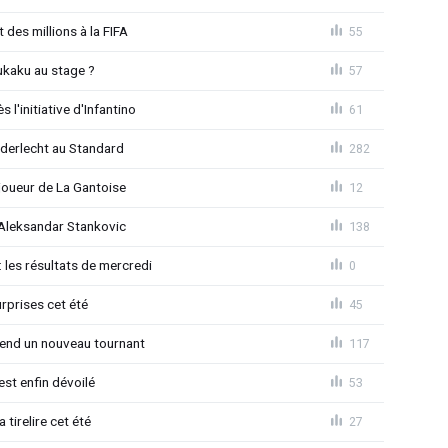
 des millions à la FIFA
55
ukaku au stage ?
57
l'initiative d'Infantino
61
Anderlecht au Standard
282
joueur de La Gantoise
12
r Aleksandar Stankovic
138
 les résultats de mercredi
0
rprises cet été
45
rend un nouveau tournant
117
est enfin dévoilé
53
 tirelire cet été
27