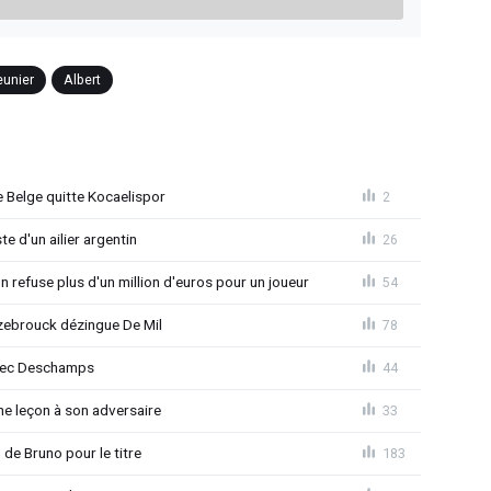
unier
Albert
 Belge quitte Kocaelispor
2
e d'un ailier argentin
26
 refuse plus d'un million d'euros pour un joueur
54
ebrouck dézingue De Mil
78
avec Deschamps
44
e leçon à son adversaire
33
 de Bruno pour le titre
183