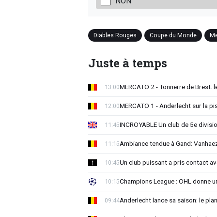
NON
Diables Rouges
Coupe du Monde
Me
Juste à temps
MERCATO 2 - Tonnerre de Brest: le
13:00
MERCATO 1 - Anderlecht sur la pist
12:00
INCROYABLE Un club de 5e division
11:45
Ambiance tendue à Gand: Vanhaez
11:15
Un club puissant a pris contact 
10:45
Champions League : OHL donne un
10:15
Anderlecht lance sa saison: le plan
09:44