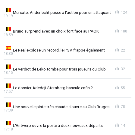
Mercato: Anderlecht passe à l'action pour un attaquant
124
19:19
Bruno surprend avec un choix fort face au PAOK
100
18:59
Le Real explose un record, le PSV frappe également
22
18:30
Le verdict de Leko tombe pour trois joueurs du Club
32
18:15
Le dossier Adedeji-Sternberg bascule enfin ?
55
17:57
Une nouvelle piste très chaude s'ouvre au Club Bruges
78
17:39
L'Antwerp ouvre la porte à deux nouveaux départs
14
17:18