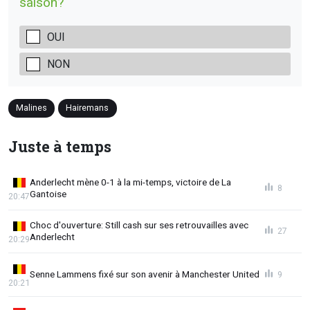
saison?
OUI
NON
Malines
Hairemans
Juste à temps
Anderlecht mène 0-1 à la mi-temps, victoire de La
8
Gantoise
20:47
Choc d'ouverture: Still cash sur ses retrouvailles avec
27
Anderlecht
20:29
Senne Lammens fixé sur son avenir à Manchester United
9
20:21