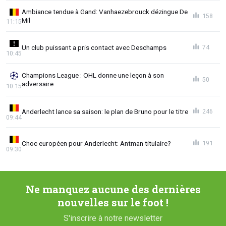
Ambiance tendue à Gand: Vanhaezebrouck dézingue De
158
Mil
11:15
Un club puissant a pris contact avec Deschamps
74
10:45
Champions League : OHL donne une leçon à son
50
adversaire
10:15
Anderlecht lance sa saison: le plan de Bruno pour le titre
246
09:44
Choc européen pour Anderlecht: Antman titulaire?
191
09:30
Ne manquez aucune des dernières
nouvelles sur le foot !
S'inscrire à notre newsletter