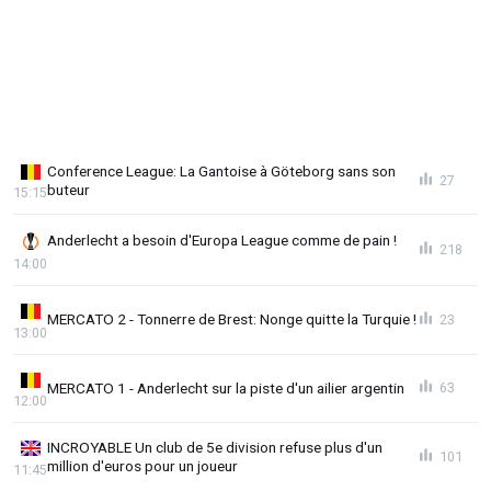
Conference League: La Gantoise à Göteborg sans son
27
buteur
15:15
Anderlecht a besoin d'Europa League comme de pain !
218
14:00
MERCATO 2 - Tonnerre de Brest: Nonge quitte la Turquie !
23
13:00
MERCATO 1 - Anderlecht sur la piste d'un ailier argentin
63
12:00
INCROYABLE Un club de 5e division refuse plus d'un
101
million d'euros pour un joueur
11:45