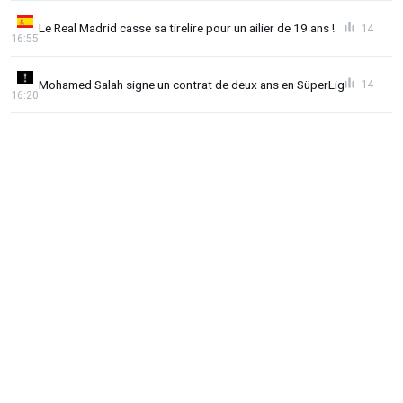
Le Real Madrid casse sa tirelire pour un ailier de 19 ans !
14
16:55
Mohamed Salah signe un contrat de deux ans en SüperLig
14
16:20