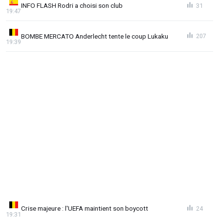
INFO FLASH Rodri a choisi son club
31
19:47
BOMBE MERCATO Anderlecht tente le coup Lukaku
207
19:39
Crise majeure : l'UEFA maintient son boycott
24
19:31