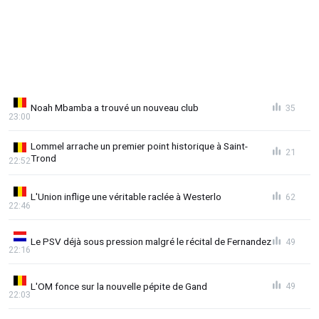
Noah Mbamba a trouvé un nouveau club
35
23:00
Lommel arrache un premier point historique à Saint-
21
Trond
22:52
L'Union inflige une véritable raclée à Westerlo
62
22:46
Le PSV déjà sous pression malgré le récital de Fernandez
49
22:16
L'OM fonce sur la nouvelle pépite de Gand
49
22:03