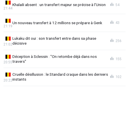
Khalaili absent : un transfert majeur se précise à l'Union
54
21:44
Un nouveau transfert à 12 millions se prépare à Genk
43
21:19
Lukaku dit oui : son transfert entre dans sa phase
256
décisive
21:02
Déception à Sclessin : "On retombe déjà dans nos
155
travers"
20:55
Cruelle désillusion : le Standard craque dans les derniers
102
instants
20:22