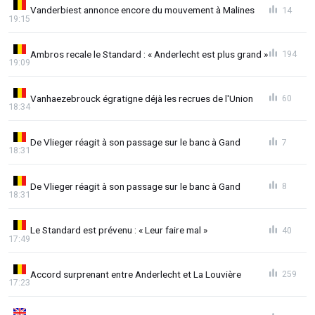
Vanderbiest annonce encore du mouvement à Malines
14
19:15
Ambros recale le Standard : « Anderlecht est plus grand »
194
19:09
Vanhaezebrouck égratigne déjà les recrues de l'Union
60
18:34
De Vlieger réagit à son passage sur le banc à Gand
7
18:31
De Vlieger réagit à son passage sur le banc à Gand
8
18:31
Le Standard est prévenu : « Leur faire mal »
40
17:49
Accord surprenant entre Anderlecht et La Louvière
259
17:23