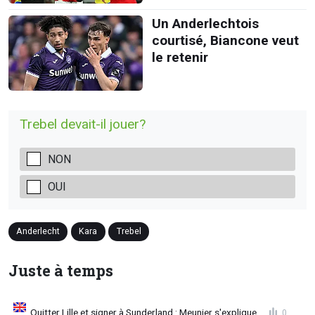
Un Anderlechtois
courtisé, Biancone veut
le retenir
Trebel devait-il jouer?
NON
OUI
Anderlecht
Kara
Trebel
Juste à temps
Quitter Lille et signer à Sunderland : Meunier s'explique
0