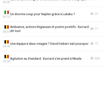
09:45
Un énorme coup pour Naples grâce à Lukaku ?
27
09:15
Ambiance, actions litigieuses et points positifs : Euvrard
71
dit tout
08:50
Une équipe à deux visages ? David Hubert sait pourquoi
17
08:40
Agitation au Standard : Euvrard s'en prend à Nkada
560
23:44