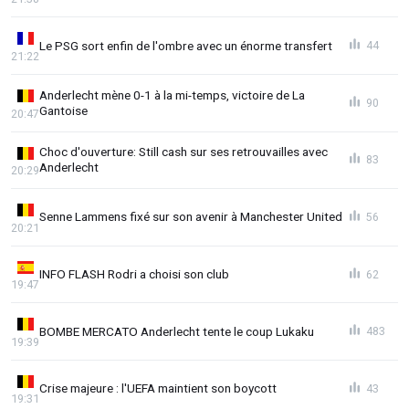
Le PSG sort enfin de l'ombre avec un énorme transfert
44
21:22
Anderlecht mène 0-1 à la mi-temps, victoire de La
90
Gantoise
20:47
Choc d'ouverture: Still cash sur ses retrouvailles avec
83
Anderlecht
20:29
Senne Lammens fixé sur son avenir à Manchester United
56
20:21
INFO FLASH Rodri a choisi son club
62
19:47
BOMBE MERCATO Anderlecht tente le coup Lukaku
483
19:39
Crise majeure : l'UEFA maintient son boycott
43
19:31