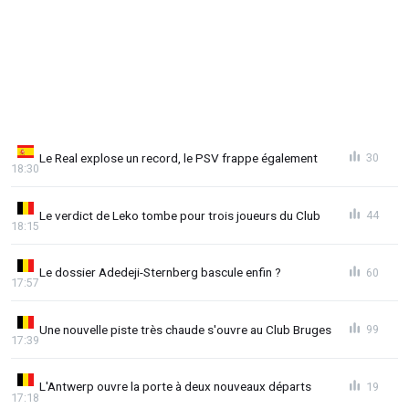
Le Real explose un record, le PSV frappe également
30
18:30
Le verdict de Leko tombe pour trois joueurs du Club
44
18:15
Le dossier Adedeji-Sternberg bascule enfin ?
60
17:57
Une nouvelle piste très chaude s'ouvre au Club Bruges
99
17:39
L'Antwerp ouvre la porte à deux nouveaux départs
19
17:18