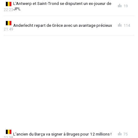
L'Antwerp et Saint-Trond se disputent un ex-joueur de
19
JPL
22:23
Anderlecht repart de Grèce avec un avantage précieux
114
21:49
L'ancien du Barça va signer à Bruges pour 12 millions !
75
21:38