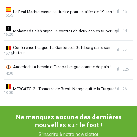
Le Real Madrid casse sa tirelire pour un ailier de 19 ans !
15
16:55
Mohamed Salah signe un contrat de deux ans en SüperLig
14
16:20
Conference League: La Gantoise à Göteborg sans son
27
buteur
15:15
Anderlecht a besoin d'Europa League comme de pain !
225
14:00
MERCATO 2 - Tonnerre de Brest: Nonge quitte la Turquie !
26
13:00
Ne manquez aucune des dernières
nouvelles sur le foot !
S'inscrire à notre newsletter